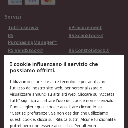
Servizi
Tutti i servizi
eProcurement
RS
RS ScanStock®
PurchasingManager™
RS VendStock®
RS ControlStock®
Servizio di taratura
MePA
I cookie influenzano il servizio che
possiamo offrirti.
Legale
Utilizziamo i cookie e altre tecnologie per analizzare
Informativa Cookie
Informativa Privacy -
l'utilizzo del nostro sito web, per personalizzare e
Aggiornata
visualizzare annunci su altri siti web. Cliccare su "Accetta
Email Security
Termini d'uso
tutti" significa accettare l'uso dei cookie non essenziali.
Condizioni di vendita
Condizioni generali di
Puoi scegliere quali cookie accettare cliccando su
servizio
"Gestisci preferenze". Se non desideri che utilizziamo
questi cookie, clicca su "Rifiuta tutti". Alcune funzionalità
Etica e responsabilità
potrebbero non essere accessibili. Per ulteriori