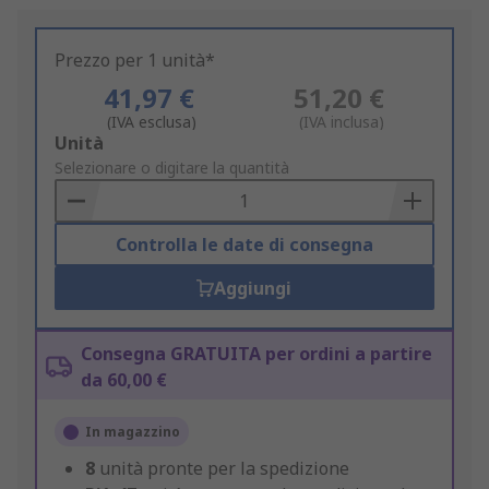
Prezzo per 1 unità*
41,97 €
51,20 €
(IVA esclusa)
(IVA inclusa)
Add
Unità
to
Selezionare o digitare la quantità
Basket
Controlla le date di consegna
Aggiungi
Consegna GRATUITA per ordini a partire
da 60,00 €
In magazzino
8
unità pronte per la spedizione