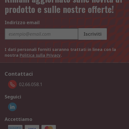
prodotto e sulle nostre offerte!
Indirizzo email
Iscriviti
I dati personali forniti saranno trattati in linea con la
nostra
Politica sulla Privacy
.
Contattaci
02.66.058.1
Seguici
Accettiamo