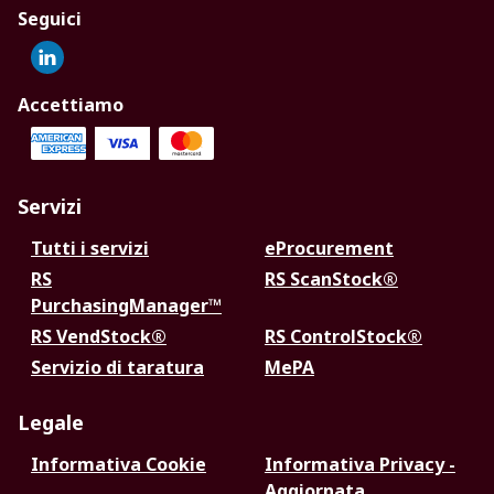
Seguici
Accettiamo
Servizi
Tutti i servizi
eProcurement
RS
RS ScanStock®
PurchasingManager™
RS VendStock®
RS ControlStock®
Servizio di taratura
MePA
Legale
Informativa Cookie
Informativa Privacy -
Aggiornata