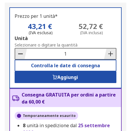
Prezzo per 1 unità*
43,21 €
52,72 €
(IVA esclusa)
(IVA inclusa)
Add
Unità
to
Selezionare o digitare la quantità
Basket
Controlla le date di consegna
Aggiungi
Consegna GRATUITA per ordini a partire
da 60,00 €
Temporaneamente esaurito
8
unità in spedizione dal
25 settembre