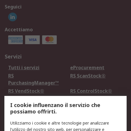
Seguici
Accettiamo
Servizi
Tutti i servizi
eProcurement
RS
RS ScanStock®
PurchasingManager™
RS VendStock®
RS ControlStock®
Servizio di taratura
MePA
I cookie influenzano il servizio che
possiamo offrirti.
Legale
Utilizziamo i cookie e altre tecnologie per analizzare
Informativa Cookie
Informativa Privacy -
l'utilizzo del nostro sito web, per personalizzare e