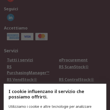
Seguici
Accettiamo
Servizi
Tutti i servizi
eProcurement
RS
RS ScanStock®
PurchasingManager™
RS VendStock®
RS ControlStock®
Servizio di taratura
MePA
I cookie influenzano il servizio che
possiamo offrirti.
Legale
Utilizziamo i cookie e altre tecnologie per analizzare
Informativa Cookie
Informativa Privacy -