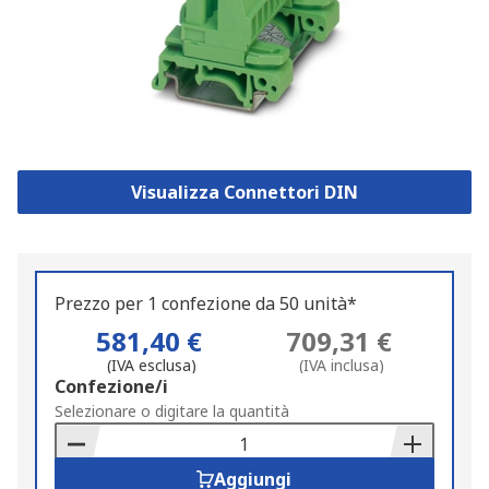
Visualizza Connettori DIN
Prezzo per 1 confezione da 50 unità*
581,40 €
709,31 €
(IVA esclusa)
(IVA inclusa)
Add
Confezione/i
to
Selezionare o digitare la quantità
Basket
Aggiungi