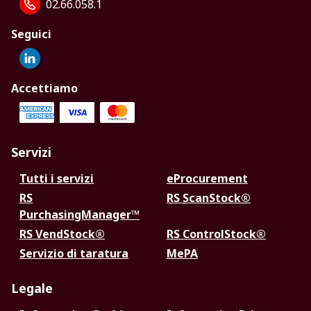
02.66.058.1
Seguici
Accettiamo
Servizi
Tutti i servizi
eProcurement
RS
RS ScanStock®
PurchasingManager™
RS VendStock®
RS ControlStock®
Servizio di taratura
MePA
Legale