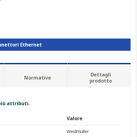
nnettori Ethernet
Dettagli
Normative
prodotto
iù attributi.
Valore
Weidmüller