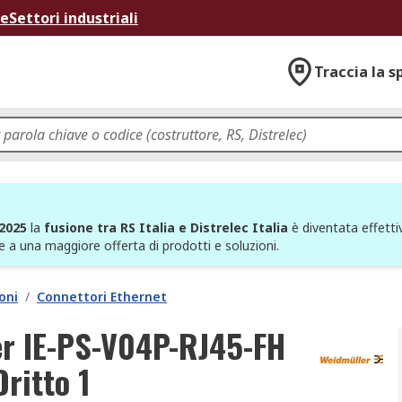
ne
Settori industriali
Traccia la s
 2025
la
fusione tra RS Italia e Distrelec Italia
è diventata effettiv
e a una maggiore offerta di prodotti e soluzioni.
oni
/
Connettori Ethernet
r IE-PS-V04P-RJ45-FH
ritto 1