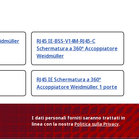
idmüller
RJ45 IE-BSS-V14M-RJ45-C
Schermatura a 360° Accoppiatore
Weidmüller
RJ45 IE Schermatura a 360°
Accoppiatore Weidmüller, 1 porte
I dati personali forniti saranno trattati in
linea con la nostra
Politica sulla Privacy
.