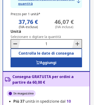
quantità
Prezzo per 1 unità*
37,76 €
46,07 €
(IVA esclusa)
(IVA inclusa)
Add
Unità
to
Selezionare o digitare la quantità
Basket
Controlla le date di consegna
Aggiungi
Consegna GRATUITA per ordini a
partire da 60,00 €
In magazzino
Più
37
unità in spedizione dal
10