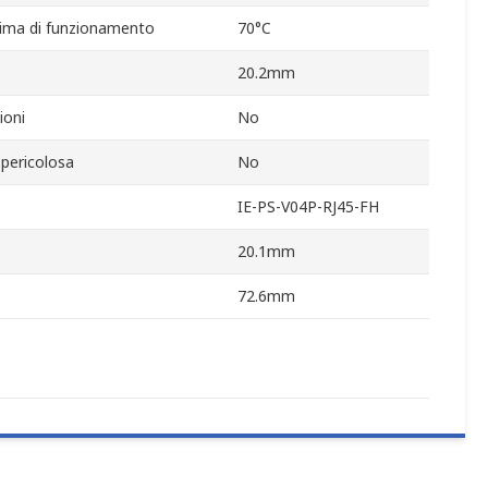
ima di funzionamento
70°C
20.2mm
ioni
No
 pericolosa
No
IE-PS-V04P-RJ45-FH
20.1mm
72.6mm