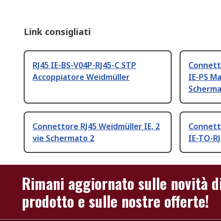
Link consigliati
RJ45 IE-BS-V04P-RJ45-C STP
Connett
Accoppiatore Weidmüller
IE-PS Ma
Scherm
Connettore RJ45 Weidmüller IE, 2
Connett
vie Schermato 2
IE-TO-RJ
Rimani aggiornato sulle novità d
prodotto e sulle nostre offerte!