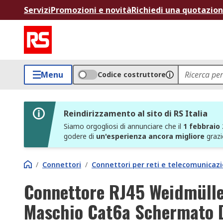
Servizi
Promozioni e novità
Richiedi una quotazio
Menu
Codice costruttore
Reindirizzamento al sito di RS Italia
Siamo orgogliosi di annunciare che il
1 febbraio
godere di
un'esperienza ancora migliore
grazi
/
Connettori
/
Connettori per reti e telecomunicazi
Connettore RJ45 Weidmülle
Maschio Cat6a Schermato D