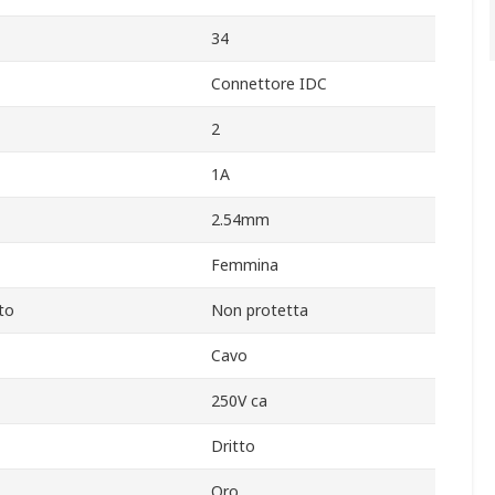
34
Connettore IDC
2
1A
2.54mm
Femmina
ito
Non protetta
Cavo
250V ca
Dritto
Oro