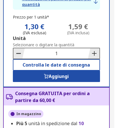
quantità
Prezzo per 1 unità*
1,30 €
1,59 €
(IVA esclusa)
(IVA inclusa)
Add
Unità
to
Selezionare o digitare la quantità
Basket
Controlla le date di consegna
Aggiungi
Consegna GRATUITA per ordini a
partire da 60,00 €
In magazzino
Più
5
unità in spedizione dal
10