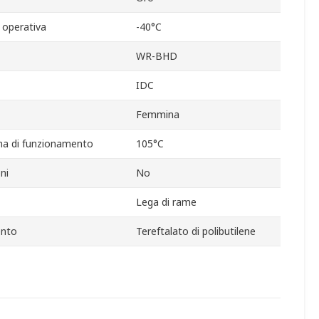
 operativa
-40°C
WR-BHD
IDC
Femmina
a di funzionamento
105°C
ni
No
Lega di rame
ento
Tereftalato di polibutilene