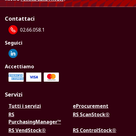
Contattaci
02.66.058.1
Seguici
Accettiamo
Servizi
Tutti i servizi
eProcurement
RS
RS ScanStock®
PurchasingManager™
RS VendStock®
RS ControlStock®