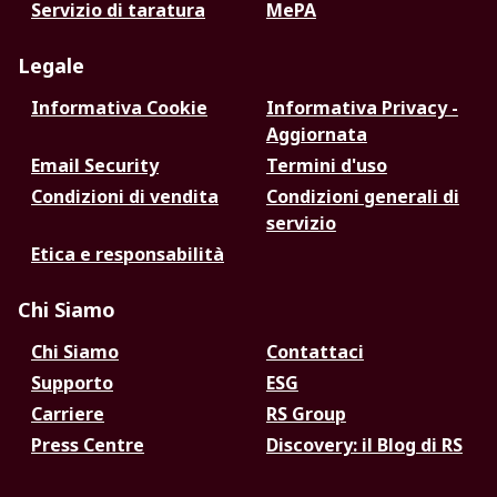
Servizio di taratura
MePA
Legale
Informativa Cookie
Informativa Privacy -
Aggiornata
Email Security
Termini d'uso
Condizioni di vendita
Condizioni generali di
servizio
Etica e responsabilità
Chi Siamo
Chi Siamo
Contattaci
Supporto
ESG
Carriere
RS Group
Press Centre
Discovery: il Blog di RS