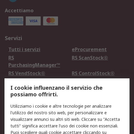
Accettiamo
Servizi
Tutti i servizi
eProcurement
RS
RS ScanStock®
PurchasingManager™
RS VendStock®
RS ControlStock®
Servizio di taratura
MePA
I cookie influenzano il servizio che
possiamo offrirti.
Legale
Utilizziamo i cookie e altre tecnologie per analizzare
Informativa Cookie
Informativa Privacy -
l'utilizzo del nostro sito web, per personalizzare e
Aggiornata
visualizzare annunci su altri siti web. Cliccare su "Accetta
Email Security
Termini d'uso
tutti" significa accettare l'uso dei cookie non essenziali.
Condizioni di vendita
Condizioni generali di
Puoi scegliere quali cookie accettare cliccando su