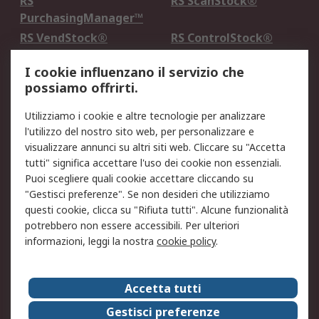
RS
RS ScanStock®
PurchasingManager™
RS VendStock®
RS ControlStock®
Servizio di taratura
MePA
I cookie influenzano il servizio che
possiamo offrirti.
Legale
Utilizziamo i cookie e altre tecnologie per analizzare
Informativa Cookie
Informativa Privacy -
l'utilizzo del nostro sito web, per personalizzare e
Aggiornata
visualizzare annunci su altri siti web. Cliccare su "Accetta
Email Security
Termini d'uso
tutti" significa accettare l'uso dei cookie non essenziali.
Condizioni di vendita
Condizioni generali di
Puoi scegliere quali cookie accettare cliccando su
servizio
"Gestisci preferenze". Se non desideri che utilizziamo
questi cookie, clicca su "Rifiuta tutti". Alcune funzionalità
Etica e responsabilità
potrebbero non essere accessibili. Per ulteriori
informazioni, leggi la nostra
cookie policy
.
Chi Siamo
Chi Siamo
Contattaci
Accetta tutti
Supporto
ESG
Gestisci preferenze
Carriere
RS Group