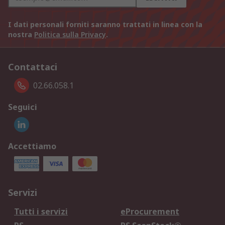
I dati personali forniti saranno trattati in linea con la
nostra
Politica sulla Privacy
.
Contattaci
02.66.058.1
Seguici
Accettiamo
Servizi
Tutti i servizi
eProcurement