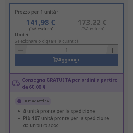
Prezzo per 1 unità*
141,98 €
173,22 €
(IVA esclusa)
(IVA inclusa)
Add
Unità
to
Selezionare o digitare la quantità
Basket
Aggiungi
Consegna GRATUITA per ordini a partire
da 60,00 €
In magazzino
8
unità pronte per la spedizione
Più
107
unità pronte per la spedizione
da un'altra sede