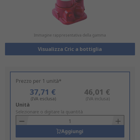
Immagine rappresentativa della gamma
Visualizza Cric a bottiglia
Prezzo per 1 unità*
37,71 €
46,01 €
(IVA esclusa)
(IVA inclusa)
Add
Unità
to
Selezionare o digitare la quantità
Basket
Aggiungi