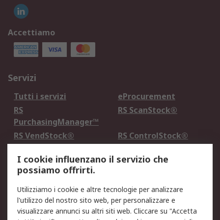
Accettiamo
Servizi
Tutti i servizi
eProcurement
RS
RS ScanStock®
PurchasingManager™
RS VendStock®
RS ControlStock®
Servizio di taratura
MePA
I cookie influenzano il servizio che
possiamo offrirti.
Legale
Utilizziamo i cookie e altre tecnologie per analizzare
Informativa Cookie
Informativa Privacy -
l'utilizzo del nostro sito web, per personalizzare e
Aggiornata
visualizzare annunci su altri siti web. Cliccare su "Accetta
Email Security
Termini d'uso