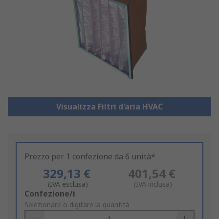
Visualizza Filtri d'aria HVAC
Prezzo per 1 confezione da 6 unità*
329,13 €
401,54 €
(IVA esclusa)
(IVA inclusa)
Add
Confezione/i
to
Selezionare o digitare la quantità
Basket