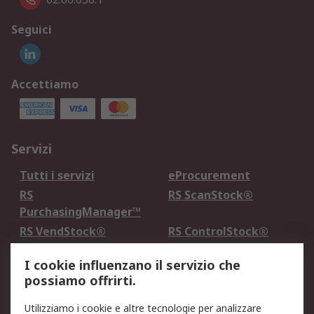
Seguici
Accettiamo
Servizi
Tutti i servizi
eProcurement
RS
RS ScanStock®
PurchasingManager™
RS VendStock®
RS ControlStock®
Servizio di taratura
MePA
I cookie influenzano il servizio che
possiamo offrirti.
Legale
Utilizziamo i cookie e altre tecnologie per analizzare
Informativa Cookie
Informativa Privacy -