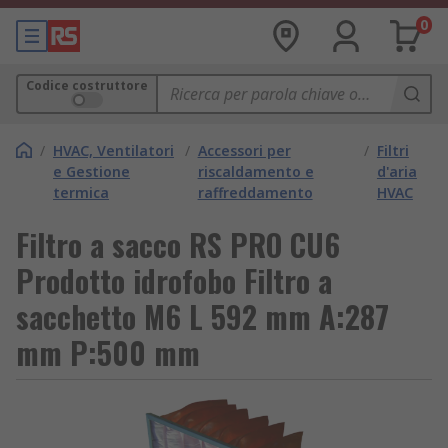
0
Codice costruttore
/
HVAC, Ventilatori
/
Accessori per
/
Filtri
e Gestione
riscaldamento e
d'aria
termica
raffreddamento
HVAC
Filtro a sacco RS PRO CU6
Prodotto idrofobo Filtro a
sacchetto M6 L 592 mm A:287
mm P:500 mm