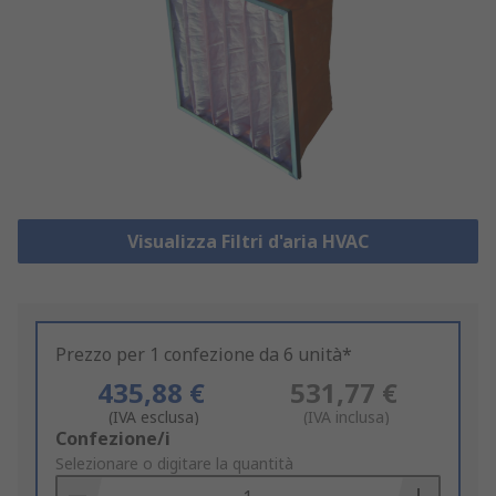
Visualizza Filtri d'aria HVAC
Prezzo per 1 confezione da 6 unità*
435,88 €
531,77 €
(IVA esclusa)
(IVA inclusa)
Add
Confezione/i
to
Selezionare o digitare la quantità
Basket