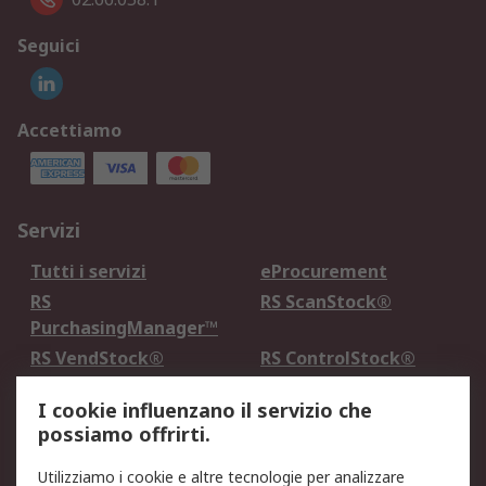
Seguici
Accettiamo
Servizi
Tutti i servizi
eProcurement
RS
RS ScanStock®
PurchasingManager™
RS VendStock®
RS ControlStock®
Servizio di taratura
MePA
I cookie influenzano il servizio che
possiamo offrirti.
Legale
Utilizziamo i cookie e altre tecnologie per analizzare
Informativa Cookie
Informativa Privacy -