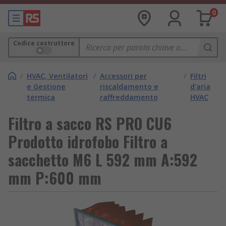
0
Codice costruttore
/
HVAC, Ventilatori
/
Accessori per
/
Filtri
e Gestione
riscaldamento e
d'aria
termica
raffreddamento
HVAC
Filtro a sacco RS PRO CU6
Prodotto idrofobo Filtro a
sacchetto M6 L 592 mm A:592
mm P:600 mm