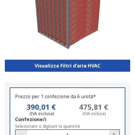
Visualizza Filtri d'aria HVAC
Prezzo per 1 confezione da 6 unità*
390,01 €
475,81 €
(IVA esclusa)
(IVA inclusa)
Add
Confezione/i
to
Selezionare o digitare la quantità
Basket