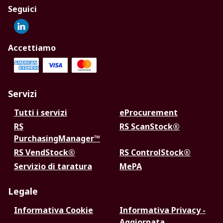
Seguici
Accettiamo
Servizi
Tutti i servizi
eProcurement
RS
RS ScanStock®
PurchasingManager™
RS VendStock®
RS ControlStock®
Servizio di taratura
MePA
Legale
Informativa Cookie
Informativa Privacy -
Aggiornata