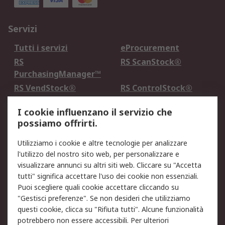
Servizi
Tutti i servizi
eProcurement
RS
RS ScanStock®
PurchasingManager™
RS VendStock®
RS ControlStock®
Servizio di taratura
MePA
I cookie influenzano il servizio che
possiamo offrirti.
Legale
Utilizziamo i cookie e altre tecnologie per analizzare
Informativa Cookie
Informativa Privacy -
l'utilizzo del nostro sito web, per personalizzare e
Aggiornata
visualizzare annunci su altri siti web. Cliccare su "Accetta
Email Security
Termini d'uso
tutti" significa accettare l'uso dei cookie non essenziali.
Condizioni di vendita
Condizioni generali di
Puoi scegliere quali cookie accettare cliccando su
servizio
"Gestisci preferenze". Se non desideri che utilizziamo
questi cookie, clicca su "Rifiuta tutti". Alcune funzionalità
Etica e responsabilità
potrebbero non essere accessibili. Per ulteriori