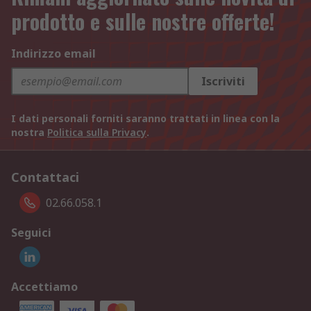
prodotto e sulle nostre offerte!
Indirizzo email
Iscriviti
I dati personali forniti saranno trattati in linea con la
nostra
Politica sulla Privacy
.
Contattaci
02.66.058.1
Seguici
Accettiamo