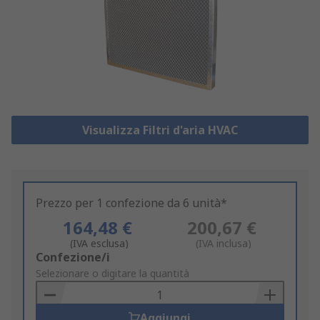
Visualizza Filtri d'aria HVAC
Prezzo per 1 confezione da 6 unità*
164,48 €
200,67 €
(IVA esclusa)
(IVA inclusa)
Add
Confezione/i
to
Selezionare o digitare la quantità
Basket
Aggiungi