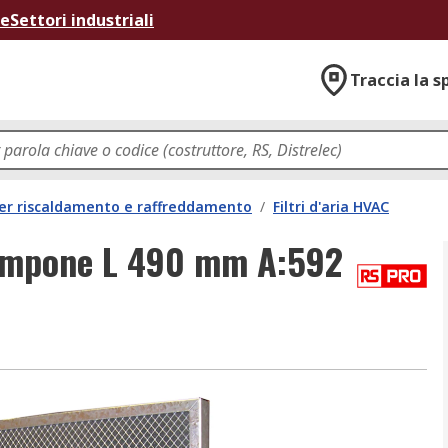
ne
Settori industriali
Traccia la s
per riscaldamento e raffreddamento
/
Filtri d'aria HVAC
Tampone L 490 mm A:592