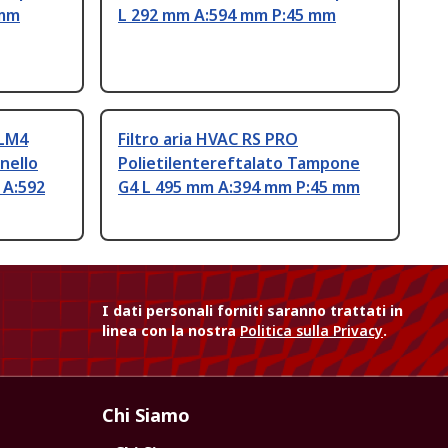
 mm
L 292 mm A:594 mm P:45 mm
PLM4
Filtro aria HVAC RS PRO
nello
Polietilentereftalato Tampone
 A:592
G4 L 495 mm A:394 mm P:45 mm
I dati personali forniti saranno trattati in
linea con la nostra
Politica sulla Privacy
.
Chi Siamo