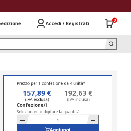
0
pedizione
Accedi / Registrati
Prezzo per 1 confezione da 4 unità*
157,89 €
192,63 €
(IVA esclusa)
(IVA inclusa)
Add
Confezione/i
to
Selezionare o digitare la quantità
Basket
Aggiungi