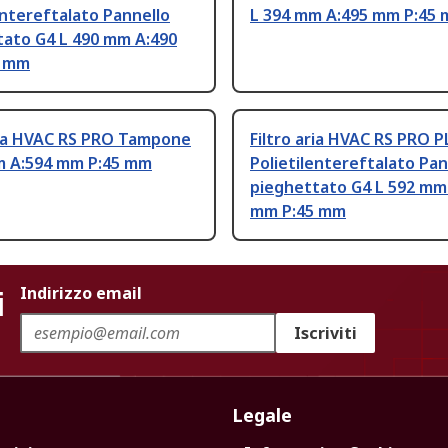
entereftalato Pannello
L 394 mm A:495 mm P:45
tato G4 L 490 mm A:490
5 mm
aria HVAC RS PRO Tampone
Filtro aria HVAC RS PRO 
m A:594 mm P:45 mm
Polietilentereftalato Pan
pieghettato G4 L 592 mm
mm P:45 mm
i
Indirizzo email
Iscriviti
Legale