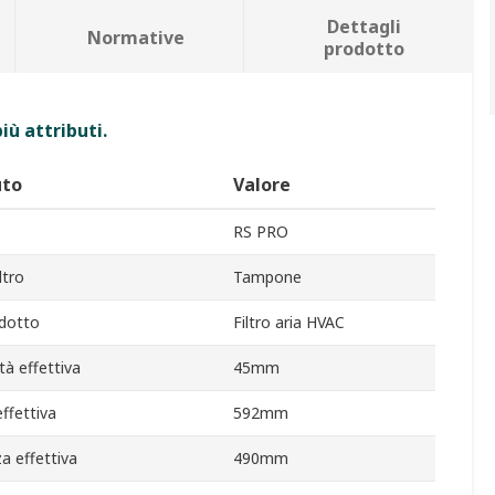
Dettagli
Normative
prodotto
iù attributi.
uto
Valore
RS PRO
ltro
Tampone
odotto
Filtro aria HVAC
tà effettiva
45mm
effettiva
592mm
a effettiva
490mm