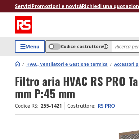
Servizi
Promozioni e novità
Richiedi una quotazio
Menu
Codice costruttore
/
HVAC, Ventilatori e Gestione termica
/
Accessori 
Filtro aria HVAC RS PRO 
mm P:45 mm
Codice RS
:
255-1421
Costruttore
:
RS PRO