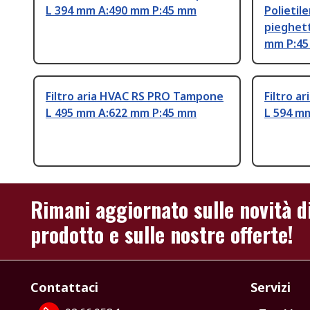
L 394 mm A:490 mm P:45 mm
Polietil
pieghet
mm P:4
Filtro aria HVAC RS PRO Tampone
Filtro 
L 495 mm A:622 mm P:45 mm
L 594 m
Rimani aggiornato sulle novità d
prodotto e sulle nostre offerte!
Contattaci
Servizi