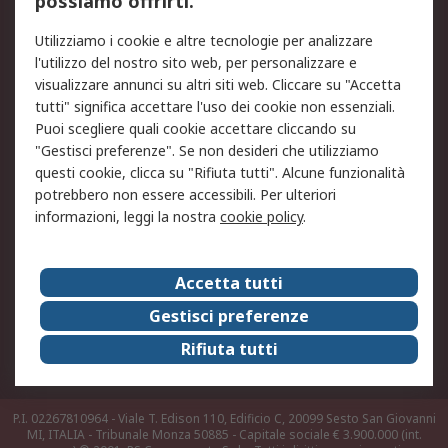
possiamo offrirti.
Legale
Utilizziamo i cookie e altre tecnologie per analizzare
Informativa Cookie
Informativa Privacy -
l'utilizzo del nostro sito web, per personalizzare e
Aggiornata
visualizzare annunci su altri siti web. Cliccare su "Accetta
Email Security
Termini d'uso
tutti" significa accettare l'uso dei cookie non essenziali.
Condizioni di vendita
Condizioni generali di
Puoi scegliere quali cookie accettare cliccando su
servizio
"Gestisci preferenze". Se non desideri che utilizziamo
questi cookie, clicca su "Rifiuta tutti". Alcune funzionalità
Etica e responsabilità
potrebbero non essere accessibili. Per ulteriori
informazioni, leggi la nostra
cookie policy
.
Chi Siamo
Chi Siamo
Contattaci
Accetta tutti
Supporto
ESG
Gestisci preferenze
Carriere
RS Group
Rifiuta tutti
Press Centre
Discovery: il Blog di RS
P.I. 02267810964 - Viale T. Edison 110, Edificio C, 20099 Sesto San Giovanni
MI, ITALIA - Tribunale Monza 50885 - Capitale sociale € 3.900.000 (int.