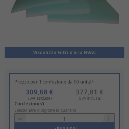
Visualizza Filtri d'aria HVAC
Prezzo per 1 confezione da 50 unità*
309,68 €
377,81 €
(IVA esclusa)
(IVA inclusa)
Add
Confezione/i
to
Selezionare o digitare la quantità
Basket
Aggiungi