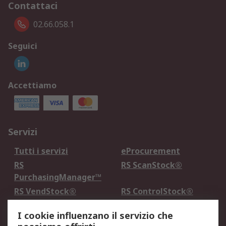
Contattaci
02.66.058.1
Seguici
Accettiamo
Servizi
Tutti i servizi
eProcurement
RS
RS ScanStock®
PurchasingManager™
RS VendStock®
RS ControlStock®
Servizio di taratura
MePA
I cookie influenzano il servizio che