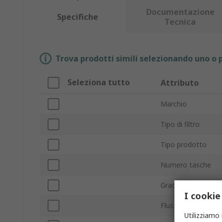
Documentazione
Specifiche
Tecnica
Trova prodotti simili selezionando uno o p
Seleziona tutto
Attributo
Marchio
Tipo di filtro
Tipo prodotto
Numero tasche
Grado di filtrazione
I cookie
Flusso d'aria mass
Utilizziamo 