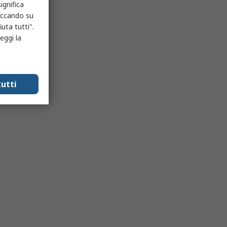
ignifica
liccando su
uta tutti".
eggi la
utti