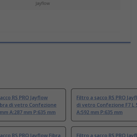
Jayflow
 sacco RS PRO Jayflow
Filtro a sacco RS PRO Jayf
bra di vetro Confezione
di vetro Confezione F7 L
2 mm A:287 mm P:635 mm
A:592 mm P:635 mm
 sacco RS PRO Jayflow Fibra
Filtro a sacco RS PRO Jayf