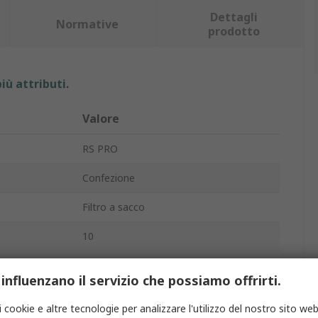
Dettagli
Normative
prodotto
iù attributi.
Valore
RS PRO
Confezione
Filtro a sacco
10
F7
 influenzano il servizio che possiamo offrirti.
imo
1700m³/h
i cookie e altre tecnologie per analizzare l'utilizzo del nostro sito web