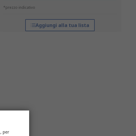
*prezzo indicativo
Aggiungi alla tua lista
, per