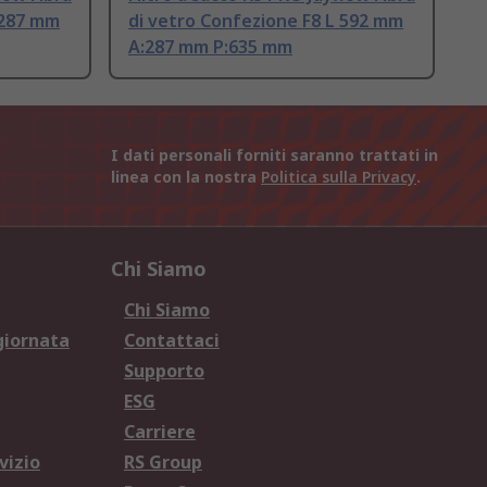
 287 mm
di vetro Confezione F8 L 592 mm
A:287 mm P:635 mm
I dati personali forniti saranno trattati in
linea con la nostra
Politica sulla Privacy
.
Chi Siamo
Chi Siamo
giornata
Contattaci
Supporto
ESG
Carriere
vizio
RS Group