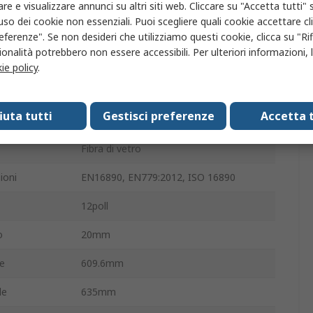
 iniziale
90Pa
re e visualizzare annunci su altri siti web. Cliccare su "Accetta tutti" s
'uso dei cookie non essenziali. Puoi scegliere quali cookie accettare c
287mm
eferenze". Se non desideri che utilizziamo questi cookie, clicca su "Rifi
onalità potrebbero non essere accessibili. Per ulteriori informazioni, l
a
635mm
ie policy
.
 finale
190Pa
fiuta tutti
Gestisci preferenze
Accetta t
a
592mm
Fibra di vetro
ioni
EN16890, EN779:2012, ISO 16890
12poll
o
20mm
e
609.6mm
le
635mm