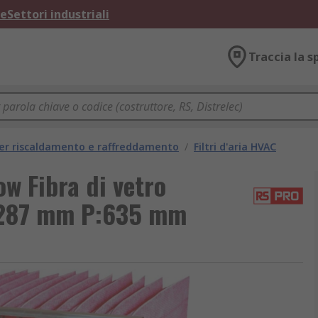
ne
Settori industriali
Traccia la s
per riscaldamento e raffreddamento
/
Filtri d'aria HVAC
ow Fibra di vetro
:287 mm P:635 mm