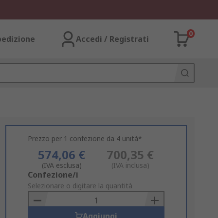
0
pedizione
Accedi / Registrati
Prezzo per 1 confezione da 4 unità*
574,06 €
700,35 €
(IVA esclusa)
(IVA inclusa)
Add
Confezione/i
to
Selezionare o digitare la quantità
Basket
Aggiungi