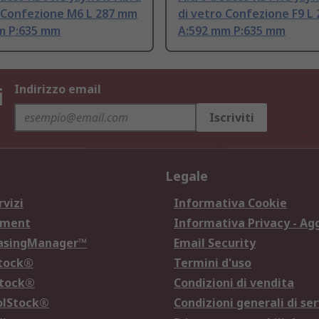
o Confezione M6 L 287 mm
di vetro Confezione F9 L
m P:635 mm
A:592 mm P:635 mm
i
Indirizzo email
Iscriviti
Legale
rvizi
Informativa Cookie
ement
Informativa Privacy - Ag
hasingManager™
Email Security
Stock®
Termini d'uso
Stock®
Condizioni di vendita
olStock®
Condizioni generali di ser