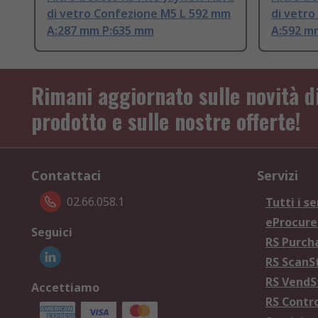
di vetro Confezione M5 L 592 mm
di vetr
A:287 mm P:635 mm
A:592 m
Rimani aggiornato sulle novità d
prodotto e sulle nostre offerte!
Contattaci
Servizi
02.66.058.1
Tutti i se
eProcur
Seguici
RS Purc
RS Scan
RS Vend
Accettiamo
RS Contr