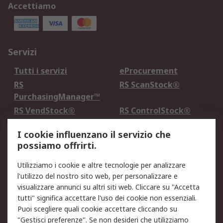
Accettiamo
Servizi
Tutti i servizi
eProcurement
RS
RS ScanStock®
PurchasingManager™
RS VendStock®
RS ControlStock®
Servizio di taratura
MePA
I cookie influenzano il servizio che
possiamo offrirti.
Legale
Utilizziamo i cookie e altre tecnologie per analizzare
Informativa Cookie
Informativa Privacy -
l'utilizzo del nostro sito web, per personalizzare e
Aggiornata
visualizzare annunci su altri siti web. Cliccare su "Accetta
Email Security
Termini d'uso
tutti" significa accettare l'uso dei cookie non essenziali.
Condizioni di vendita
Condizioni generali di
Puoi scegliere quali cookie accettare cliccando su
servizio
"Gestisci preferenze". Se non desideri che utilizziamo