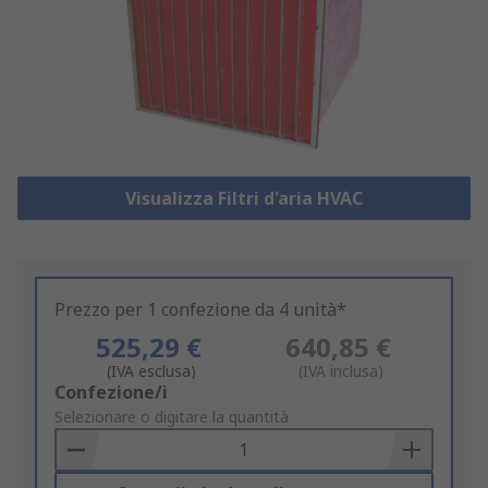
Visualizza Filtri d'aria HVAC
Prezzo per 1 confezione da 4 unità*
525,29 €
640,85 €
(IVA esclusa)
(IVA inclusa)
Add
Confezione/i
to
Selezionare o digitare la quantità
Basket