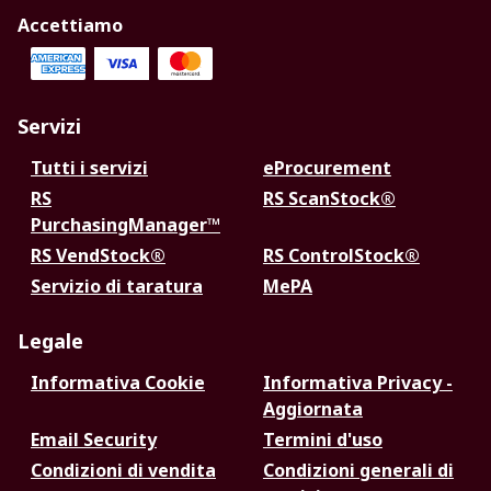
Accettiamo
Servizi
Tutti i servizi
eProcurement
RS
RS ScanStock®
PurchasingManager™
RS VendStock®
RS ControlStock®
Servizio di taratura
MePA
Legale
Informativa Cookie
Informativa Privacy -
Aggiornata
Email Security
Termini d'uso
Condizioni di vendita
Condizioni generali di