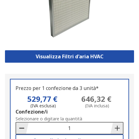
Visualizza Filtri d'aria HVAC
Prezzo per 1 confezione da 3 unità*
529,77 €
646,32 €
(IVA esclusa)
(IVA inclusa)
Add
Confezione/i
to
Selezionare o digitare la quantità
Basket