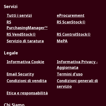
Servizi
Tutti i servizi
eProcurement
RS
RS ScanStock®
PurchasingManager™
RS VendStock®
RS ControlStock®
Servizio di taratura
MePA
Legale
Informativa Cookie
Informativa Privacy -
Aggiornata
Email Security
Termini d'uso
Condizioni di vendita
Condizioni generali di
servizio
Etica e responsabilità
Chi Siamo