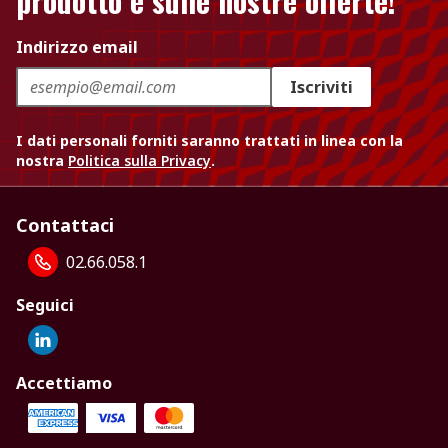
prodotto e sulle nostre offerte!
Indirizzo email
Iscriviti
I dati personali forniti saranno trattati in linea con la
nostra
Politica sulla Privacy
.
Contattaci
02.66.058.1
Seguici
Accettiamo