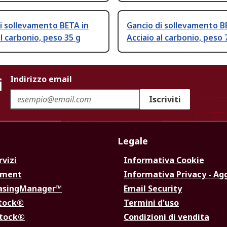
i sollevamento BETA in
Gancio di sollevamento B
al carbonio, peso 35 g
Acciaio al carbonio, peso 
i
Indirizzo email
Iscriviti
Legale
rvizi
Informativa Cookie
ement
Informativa Privacy - Ag
hasingManager™
Email Security
Stock®
Termini d'uso
Stock®
Condizioni di vendita