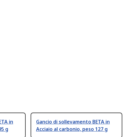
ETA in
Gancio di sollevamento BETA in
95 g
Acciaio al carbonio, peso 127 g