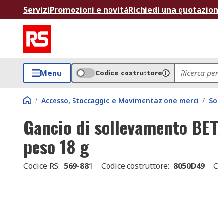
Servizi
Promozioni e novità
Richiedi una quotazio
Menu
Codice costruttore
/
Accesso, Stoccaggio e Movimentazione merci
/
So
Gancio di sollevamento BETA
peso 18 g
Codice RS
:
569-881
Codice costruttore
:
8050D49
C