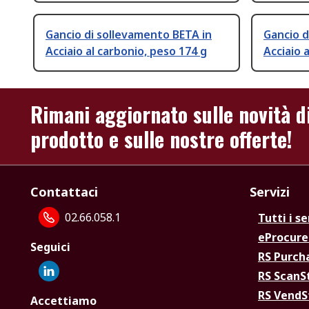
Gancio di sollevamento BETA in
Gancio d
Acciaio al carbonio, peso 174 g
Acciaio 
Rimani aggiornato sulle novità d
prodotto e sulle nostre offerte!
Contattaci
Servizi
02.66.058.1
Tutti i se
eProcur
Seguici
RS Purc
RS Scan
RS Vend
Accettiamo