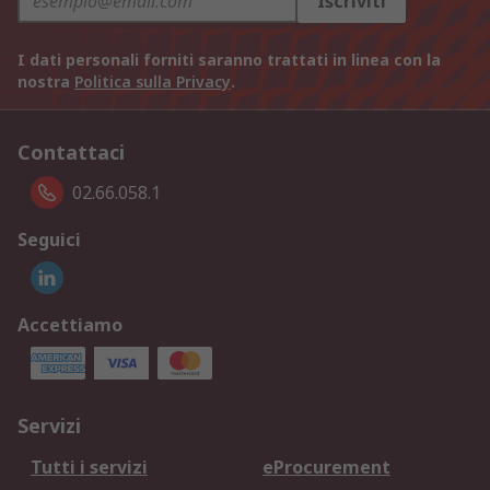
Iscriviti
I dati personali forniti saranno trattati in linea con la
nostra
Politica sulla Privacy
.
Contattaci
02.66.058.1
Seguici
Accettiamo
Servizi
Tutti i servizi
eProcurement