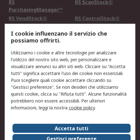
RS
RS ScanStock®
PurchasingManager™
RS VendStock®
RS ControlStock®
Servizio di taratura
MePA
I cookie influenzano il servizio che
possiamo offrirti.
Legale
Utilizziamo i cookie e altre tecnologie per analizzare
Informativa Cookie
Informativa Privacy -
l'utilizzo del nostro sito web, per personalizzare e
Aggiornata
visualizzare annunci su altri siti web. Cliccare su "Accetta
Email Security
Termini d'uso
tutti" significa accettare l'uso dei cookie non essenziali.
Condizioni di vendita
Condizioni generali di
Puoi scegliere quali cookie accettare cliccando su
servizio
"Gestisci preferenze". Se non desideri che utilizziamo
questi cookie, clicca su "Rifiuta tutti". Alcune funzionalità
Etica e responsabilità
potrebbero non essere accessibili. Per ulteriori
informazioni, leggi la nostra
cookie policy
.
Chi Siamo
Chi Siamo
Contattaci
Accetta tutti
Supporto
ESG
Gestisci preferenze