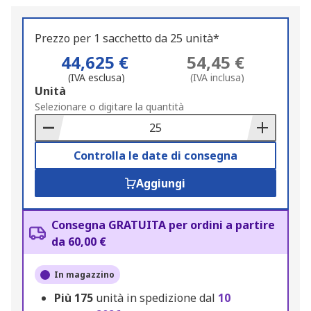
Prezzo per 1 sacchetto da 25 unità*
44,625 €
54,45 €
(IVA esclusa)
(IVA inclusa)
Add
Unità
to
Selezionare o digitare la quantità
Basket
Controlla le date di consegna
Aggiungi
Consegna GRATUITA per ordini a partire
da 60,00 €
In magazzino
Più
175
unità in spedizione dal
10