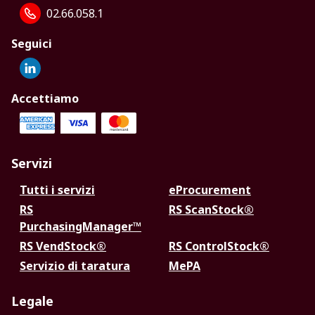
02.66.058.1
Seguici
Accettiamo
Servizi
Tutti i servizi
eProcurement
RS
RS ScanStock®
PurchasingManager™
RS VendStock®
RS ControlStock®
Servizio di taratura
MePA
Legale