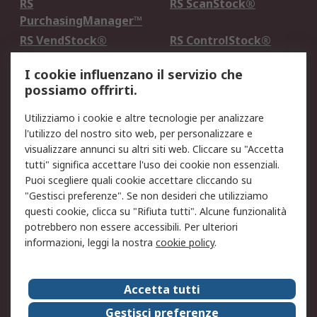
RS
RS ScanStock®
PurchasingManager™
RS VendStock®
RS ControlStock®
Servizio di taratura
MePA
I cookie influenzano il servizio che
possiamo offrirti.
Legale
Utilizziamo i cookie e altre tecnologie per analizzare
Informativa Cookie
Informativa Privacy -
l'utilizzo del nostro sito web, per personalizzare e
Aggiornata
visualizzare annunci su altri siti web. Cliccare su "Accetta
Email Security
Termini d'uso
tutti" significa accettare l'uso dei cookie non essenziali.
Condizioni di vendita
Condizioni generali di
Puoi scegliere quali cookie accettare cliccando su
servizio
"Gestisci preferenze". Se non desideri che utilizziamo
questi cookie, clicca su "Rifiuta tutti". Alcune funzionalità
Etica e responsabilità
potrebbero non essere accessibili. Per ulteriori
informazioni, leggi la nostra
cookie policy
.
Chi Siamo
Chi Siamo
Contattaci
Accetta tutti
Supporto
ESG
Gestisci preferenze