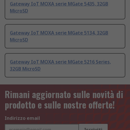
Gateway IoT MOXA serie MGate 5435, 32GB
MicroSD
Gateway IoT MOXA serie MGate 5134, 32GB
MicroSD
Gateway IoT MOXA serie MGate 5216 Series,
32GB MicroSD
Rimani aggiornato sulle novità di
prodotto e sulle nostre offerte!
Indirizzo email
Iscriviti