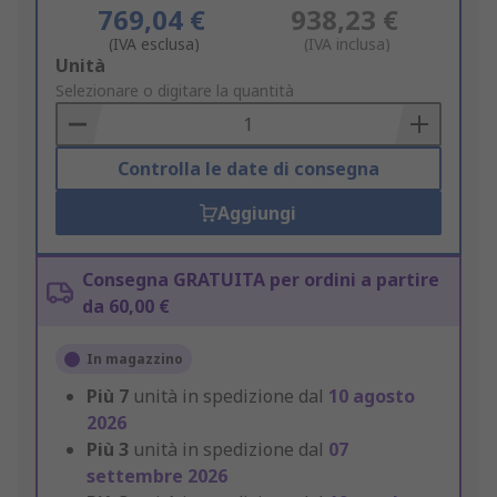
769,04 €
938,23 €
(IVA esclusa)
(IVA inclusa)
Add
Unità
to
Selezionare o digitare la quantità
Basket
Controlla le date di consegna
Aggiungi
Consegna GRATUITA per ordini a partire
da 60,00 €
In magazzino
Più
7
unità in spedizione dal
10 agosto
2026
Più
3
unità in spedizione dal
07
settembre 2026