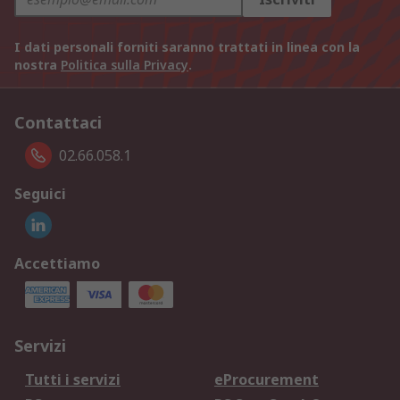
I dati personali forniti saranno trattati in linea con la
nostra
Politica sulla Privacy
.
Contattaci
02.66.058.1
Seguici
Accettiamo
Servizi
Tutti i servizi
eProcurement