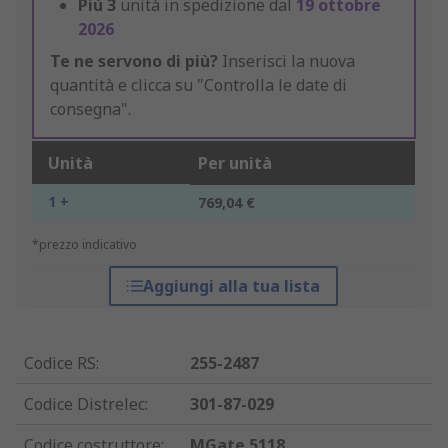
Più
3
unità in spedizione dal
19 ottobre
2026
Te ne servono di più?
Inserisci la nuova
quantità e clicca su "Controlla le date di
consegna".
Unità
Per unità
1 +
769,04 €
*prezzo indicativo
Aggiungi alla tua lista
Codice RS
:
255-2487
Codice Distrelec
:
301-87-029
Codice costruttore
:
MGate 5118