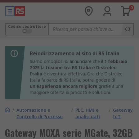
0
Codice costruttore
Reindirizzamento al sito di RS Italia
Siamo orgogliosi di annunciare che il
1 febbraio
2025
la
fusione tra RS Italia e Distrelec
Italia
è diventata effettiva. Ora che Distrelec
Italia fa parte di RS Italia, potrai godere di
un'esperienza ancora migliore
grazie a una
maggiore offerta di prodotti e soluzioni.
/
Automazione e
/
PLC, HMI e
/
Gateway
Controllo di Processo
analisi dati
IoT
Gateway MOXA serie MGate, 32GB