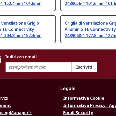
-1 152.4 mm 101.6mm
2489056-1 101.6 mm 101
i ventilazione Grigio
Griglia di ventilazione Gri
o TE Connectivity
Alluminio TE Connectivity
-1 304.8 mm 152.4mm
2489060-1 177.8 mm 127
i
Indirizzo email
Iscriviti
Legale
rvizi
Informativa Cookie
ement
Informativa Privacy - Ag
hasingManager™
Email Security