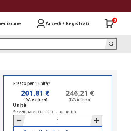
0
pedizione
Accedi / Registrati
Prezzo per 1 unità*
201,81 €
246,21 €
(IVA esclusa)
(IVA inclusa)
Add
Unità
to
Selezionare o digitare la quantità
Basket