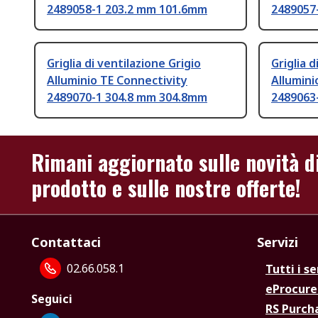
2489058-1 203.2 mm 101.6mm
2489057
Griglia di ventilazione Grigio
Griglia d
Alluminio TE Connectivity
Allumini
2489070-1 304.8 mm 304.8mm
2489063
Rimani aggiornato sulle novità d
prodotto e sulle nostre offerte!
Contattaci
Servizi
02.66.058.1
Tutti i se
eProcur
Seguici
RS Purc