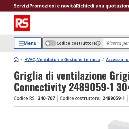
Servizi
Promozioni e novità
Richiedi una quotazio
Menu
Codice costruttore
/
HVAC, Ventilatori e Gestione termica
/
Accessori 
Griglia di ventilazione Grig
Connectivity 2489059-1 3
Codice RS
:
340-707
Codice costruttore
:
2489059-1