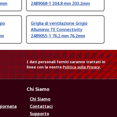
.6mm
2489068-1 304.8 mm 203.2mm
gio
Griglia di ventilazione Grigio
Alluminio TE Connectivity
mm
2489055-1 76.2 mm 76.2mm
I dati personali forniti saranno trattati in
linea con la nostra
Politica sulla Privacy
.
Chi Siamo
Chi Siamo
giornata
Contattaci
Supporto