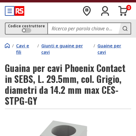
0
Codice costruttore
/
Cavi e
/
Giunti e guaine per
/
Guaine per
fili
cavi
cavi
Guaina per cavi Phoenix Contact
in SEBS, L. 29.5mm, col. Grigio,
diametri da 14.2 mm max CES-
STPG-GY