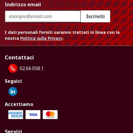
Indirizzo email
Iscriviti
I dati personali forniti saranno trattati in linea con la
nostra
Politica sulla Privacy
.
Contattaci
02.66.058.1
Seguici
Accettiamo
Servizi