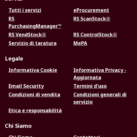
Tutti i servizi
eProcurement
RS
RS ScanStock®
PurchasingManager™
RS VendStock®
RS ControlStock®
Servizio di taratura
MePA
Legale
Informativa Cookie
Informativa Privacy -
Aggiornata
Email Security
Termini d'uso
Condizioni di vendita
Condizioni generali di
servizio
Etica e responsabilità
Chi Siamo