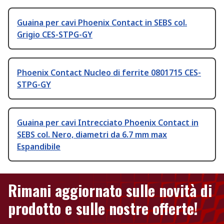
Guaina per cavi Phoenix Contact in SEBS col.
Grigio CES-STPG-GY
Phoenix Contact Nucleo di ferrite 0801715 CES-
STPG-GY
Guaina per cavi Intrecciato Phoenix Contact in
SEBS col. Nero, diametri da 6.7 mm max
Espandibile
Rimani aggiornato sulle novità di
prodotto e sulle nostre offerte!