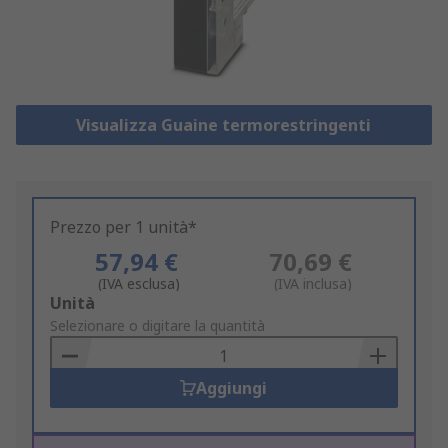
Visualizza Guaine termorestringenti
Prezzo per 1 unità*
57,94 €
70,69 €
(IVA esclusa)
(IVA inclusa)
Add
Unità
to
Selezionare o digitare la quantità
Basket
Aggiungi