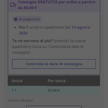
Consegna GRATUITA per ordini a partire
da 60,00 €
In magazzino
Più
7
unità in spedizione dal
10 agosto
2026
Te ne servono di più?
Inserisci la nuova
quantità e clicca su "Controlla le date di
consegna".
Controlla le date di consegna
Unità
Per unità
1 +
57,94 €
*prezzo indicativo