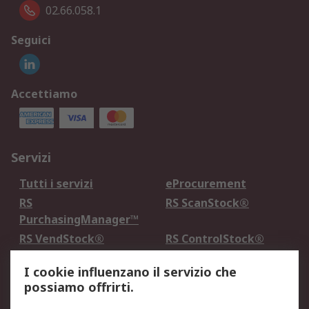
02.66.058.1
Seguici
Accettiamo
Servizi
Tutti i servizi
eProcurement
RS
RS ScanStock®
PurchasingManager™
RS VendStock®
RS ControlStock®
Servizio di taratura
MePA
I cookie influenzano il servizio che
possiamo offrirti.
Legale