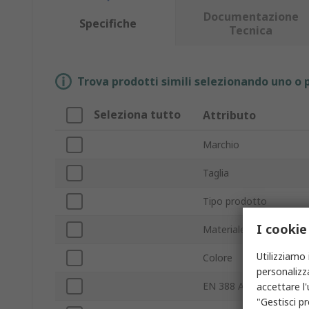
Documentazione
Specifiche
Tecnica
Trova prodotti simili selezionando uno o p
Seleziona tutto
Attributo
Marchio
Taglia
Tipo prodotto
I cookie
Materiale
Utilizziamo 
Colore
personalizza
EN 388 Abrasione
accettare l
"Gestisci pr