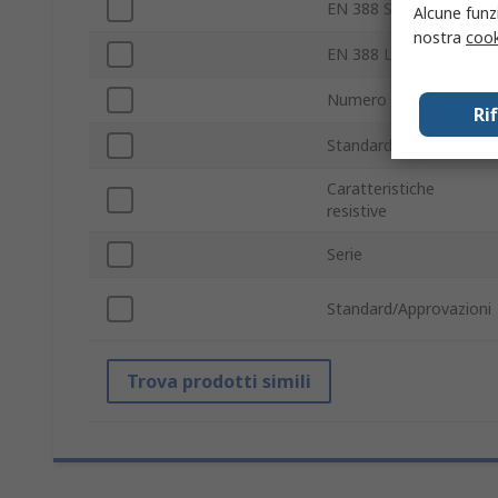
EN 388 Strappo
Alcune funzi
nostra
cook
EN 388 Lama
Numero guanti
Ri
Standard di sicurezza
Caratteristiche
resistive
Serie
Standard/Approvazioni
Trova prodotti simili