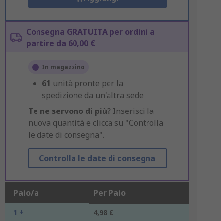
Consegna GRATUITA per ordini a
partire da 60,00 €
In magazzino
61
unità pronte per la
spedizione da un'altra sede
Te ne servono di più?
Inserisci la
nuova quantità e clicca su "Controlla
le date di consegna".
Controlla le date di consegna
Paio/a
Per Paio
1 +
4,98 €