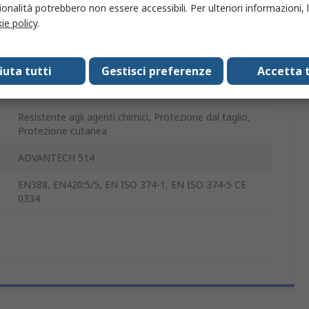
Sì
onalità potrebbero non essere accessibili. Per ulteriori informazioni, l
ie policy
.
Sì
2
fiuta tutti
Gestisci preferenze
Accetta t
EN, EN ISO
Resistente agli agenti chimici, Protezione dal taglio,
Protezione cutanea
ADVANTECH 514
EN388, EN420:5/5, EN ISO 374-1, EN ISO 374-5 CE
0334