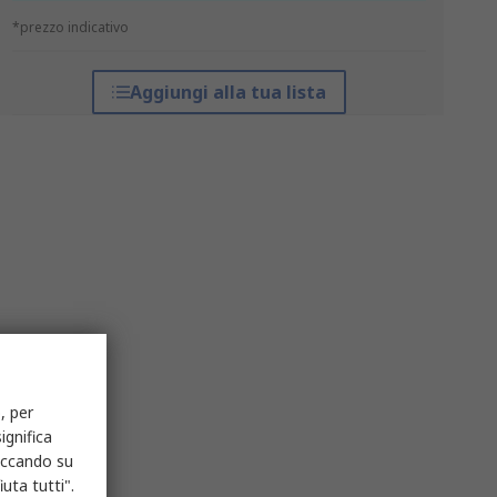
*prezzo indicativo
Aggiungi alla tua lista
, per
ignifica
liccando su
uta tutti".