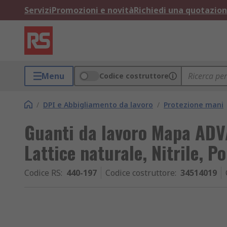
Servizi
Promozioni e novità
Richiedi una quotazio
Menu
Codice costruttore
/
DPI e Abbigliamento da lavoro
/
Protezione mani
Guanti da lavoro Mapa ADVA
Lattice naturale, Nitrile, Po
Codice RS
:
440-197
Codice costruttore
:
34514019