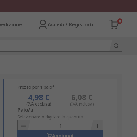
0
pedizione
Accedi / Registrati
Prezzo per 1 paio*
4,98 €
6,08 €
(IVA esclusa)
(IVA inclusa)
Add
Paio/a
to
Selezionare o digitare la quantità
Basket
Aggiungi