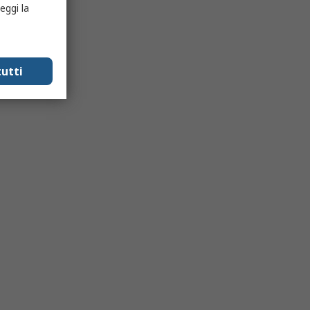
eggi la
utti