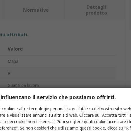
Dettagli
Normative
prodotto
iù attributi.
Valore
Mapa
9
Guanti da lavoro
 influenzano il servizio che possiamo offrirti.
Lattice naturale, Nitrile, Policloroprene
i cookie e altre tecnologie per analizzare l'utilizzo del nostro sito web
Giallo
re e visualizzare annunci su altri siti web. Cliccare su "Accetta tutti" s
Sì
'uso dei cookie non essenziali. Puoi scegliere quali cookie accettare c
eferenze". Se non desideri che utilizziamo questi cookie, clicca su "Rifi