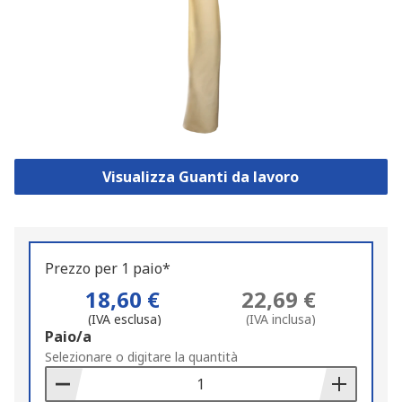
Visualizza Guanti da lavoro
Prezzo per 1 paio*
18,60 €
22,69 €
(IVA esclusa)
(IVA inclusa)
Add
Paio/a
to
Selezionare o digitare la quantità
Basket