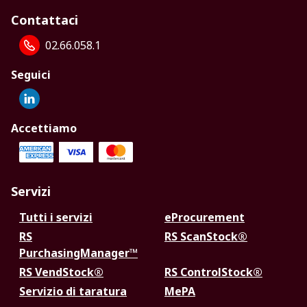
Contattaci
02.66.058.1
Seguici
Accettiamo
Servizi
Tutti i servizi
eProcurement
RS
RS ScanStock®
PurchasingManager™
RS VendStock®
RS ControlStock®
Servizio di taratura
MePA