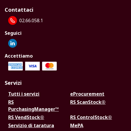
Contattaci
02.66.058.1
Seguici
Accettiamo
Servizi
Tutti i servizi
eProcurement
RS
RS ScanStock®
PurchasingManager™
RS VendStock®
RS ControlStock®
Servizio di taratura
MePA