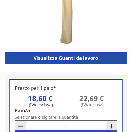
Visualizza Guanti da lavoro
Prezzo per 1 paio*
18,60 €
22,69 €
(IVA esclusa)
(IVA inclusa)
Add
Paio/a
to
Selezionare o digitare la quantità
Basket