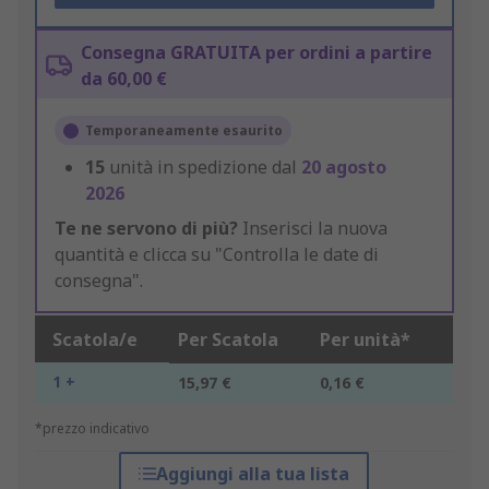
Consegna GRATUITA per ordini a partire
da 60,00 €
Temporaneamente esaurito
15
unità in spedizione dal
20 agosto
2026
Te ne servono di più?
Inserisci la nuova
quantità e clicca su "Controlla le date di
consegna".
Scatola/e
Per Scatola
Per unità*
1 +
15,97 €
0,16 €
*prezzo indicativo
Aggiungi alla tua lista