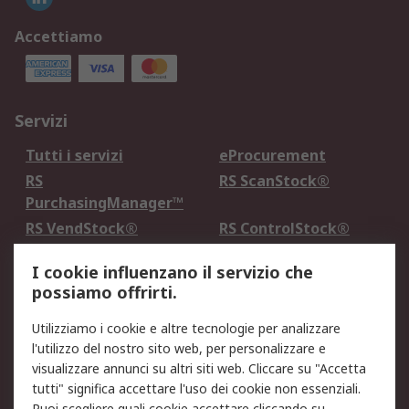
Accettiamo
Servizi
Tutti i servizi
eProcurement
RS
RS ScanStock®
PurchasingManager™
RS VendStock®
RS ControlStock®
Servizio di taratura
MePA
I cookie influenzano il servizio che
possiamo offrirti.
Legale
Utilizziamo i cookie e altre tecnologie per analizzare
Informativa Cookie
Informativa Privacy -
l'utilizzo del nostro sito web, per personalizzare e
Aggiornata
visualizzare annunci su altri siti web. Cliccare su "Accetta
Email Security
Termini d'uso
tutti" significa accettare l'uso dei cookie non essenziali.
Condizioni di vendita
Condizioni generali di
Puoi scegliere quali cookie accettare cliccando su