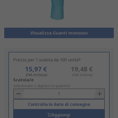
Visualizza Guanti monouso
Prezzo per 1 scatola da 100 unità*
15,97 €
19,48 €
(IVA esclusa)
(IVA inclusa)
Add
Scatola/e
to
Selezionare o digitare la quantità
Basket
Controlla le date di consegna
Aggiungi