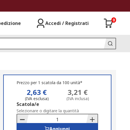
0
pedizione
Accedi / Registrati
Prezzo per 1 scatola da 100 unità*
2,63 €
3,21 €
(IVA esclusa)
(IVA inclusa)
Add
Scatola/e
to
Selezionare o digitare la quantità
Basket
Aggiungi