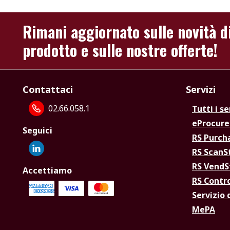
Rimani aggiornato sulle novità d
prodotto e sulle nostre offerte!
Contattaci
Servizi
02.66.058.1
Tutti i se
eProcur
Seguici
RS Purc
RS Scan
RS Vend
Accettiamo
RS Contr
Servizio 
MePA