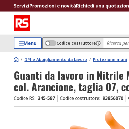
Servizi
Promozioni e novità
Richiedi una quotazio
Menu
Codice costruttore
/
DPI e Abbigliamento da lavoro
/
Protezione mani
Guanti da lavoro in Nitrile
col. Arancione, taglia 07, c
Codice RS
:
345-587
Codice costruttore
:
93856070