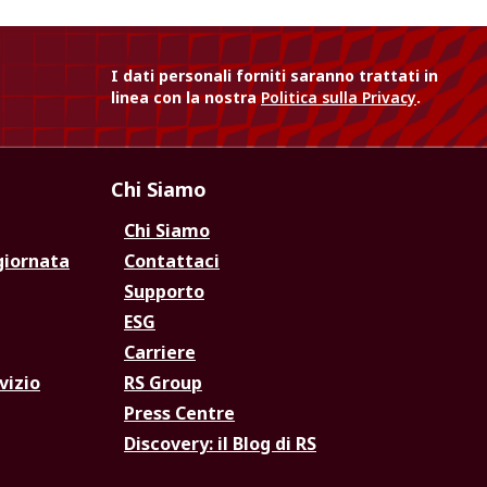
I dati personali forniti saranno trattati in
linea con la nostra
Politica sulla Privacy
.
Chi Siamo
Chi Siamo
giornata
Contattaci
Supporto
ESG
Carriere
vizio
RS Group
Press Centre
Discovery: il Blog di RS