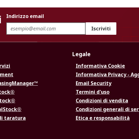
i
Indirizzo email
Iscriviti
Legale
rvizi
Informativa Cookie
ement
Informativa Privacy - Ag
hasingManager™
Email Security
Stock®
Termini d'uso
Stock®
Condizioni di vendita
olStock®
Condizioni generali di ser
di taratura
Etica e responsabilità