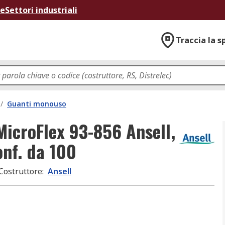
ne
Settori industriali
Traccia la s
/
Guanti monouso
 MicroFlex 93-856 Ansell,
onf. da 100
Costruttore
:
Ansell