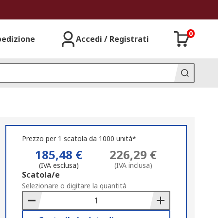
0
pedizione
Accedi / Registrati
Prezzo per 1 scatola da 1000 unità*
185,48 €
226,29 €
(IVA esclusa)
(IVA inclusa)
Add
Scatola/e
to
Selezionare o digitare la quantità
Basket