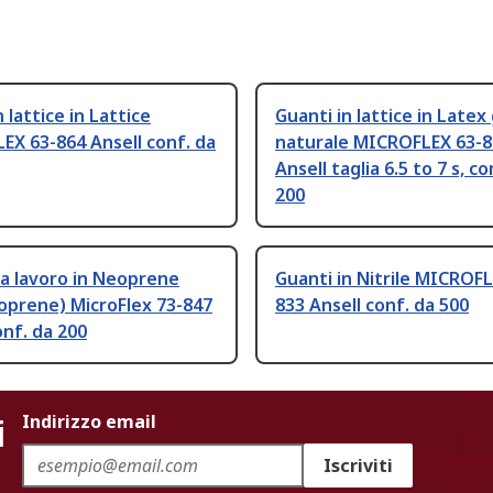
 lattice in Lattice
Guanti in lattice in Late
X 63-864 Ansell conf. da
naturale MICROFLEX 63-8
Ansell taglia 6.5 to 7 s, co
200
a lavoro in Neoprene
Guanti in Nitrile MICROFL
roprene) MicroFlex 73-847
833 Ansell conf. da 500
onf. da 200
i
Indirizzo email
Iscriviti