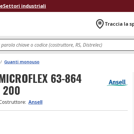
ne
Settori industriali
Traccia la s
/
Guanti monouso
ce MICROFLEX 63-864
a 200
Costruttore
:
Ansell