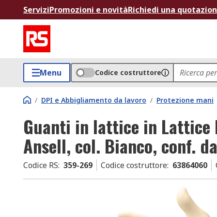
Servizi
Promozioni e novità
Richiedi una quotazio
Menu
Codice costruttore
/
DPI e Abbigliamento da lavoro
/
Protezione mani
Guanti in lattice in Latti
Ansell, col. Bianco, conf. d
Codice RS
:
359-269
Codice costruttore
:
63864060