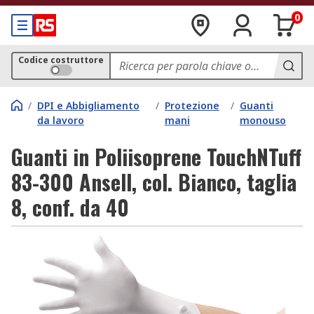
0
Codice costruttore
/
DPI e Abbigliamento
/
Protezione
/
Guanti
da lavoro
mani
monouso
Guanti in Poliisoprene TouchNTuff
83-300 Ansell, col. Bianco, taglia
8, conf. da 40