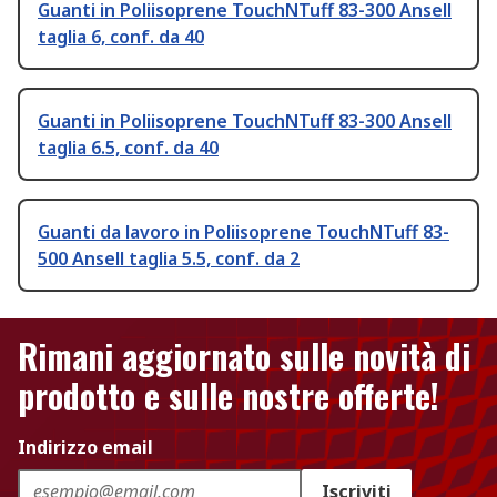
Guanti in Poliisoprene TouchNTuff 83-300 Ansell
taglia 6, conf. da 40
Guanti in Poliisoprene TouchNTuff 83-300 Ansell
taglia 6.5, conf. da 40
Guanti da lavoro in Poliisoprene TouchNTuff 83-
500 Ansell taglia 5.5, conf. da 2
Rimani aggiornato sulle novità di
prodotto e sulle nostre offerte!
Indirizzo email
Iscriviti