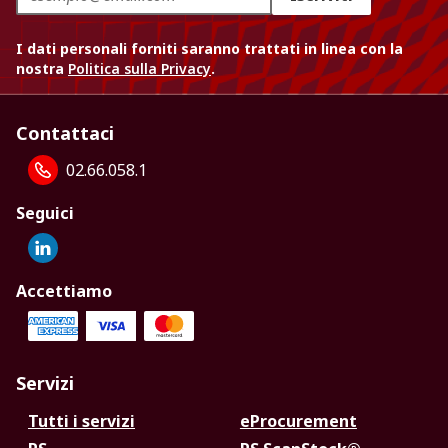
I dati personali forniti saranno trattati in linea con la
nostra
Politica sulla Privacy
.
Contattaci
02.66.058.1
Seguici
Accettiamo
Servizi
Tutti i servizi
eProcurement