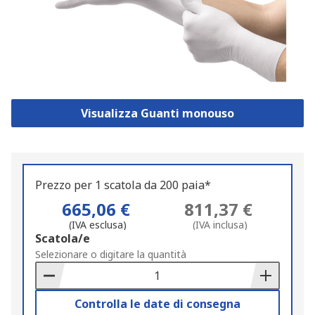
Visualizza Guanti monouso
Prezzo per 1 scatola da 200 paia*
665,06 €
811,37 €
(IVA esclusa)
(IVA inclusa)
Add
Scatola/e
to
Selezionare o digitare la quantità
Basket
Controlla le date di consegna