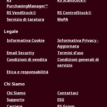
RS
RS ScanStock®
PurchasingManager™
RS VendStock®
RS ControlStock®
Servizio di taratura
MePA
Legale
Informativa Cookie
Informativa Privacy -
Aggiornata
Email Security
Termini d'uso
Condizioni di vendita
Condizioni generali di
servizio
Etica e responsabilità
Chi Siamo
Chi Siamo
Contattaci
Supporto
ESG
Carriere
RS Group