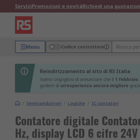
Servizi
Promozioni e novità
Richiedi una quotazio
Menu
Codice costruttore
Reindirizzamento al sito di RS Italia
Siamo orgogliosi di annunciare che il
1 febbraio
godere di
un'esperienza ancora migliore
grazi
/
Semiconduttori
/
Logiche
/
IC contatori
Contatore digitale Contat
Hz, display LCD 6 cifre 24V