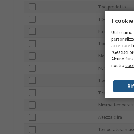
Tipo prodotto
Tipo display
I cookie
Funzione
Utilizziamo 
personalizza
Tipo di connessio
accettare l
"Gestisci pr
Metodo di reset
Alcune funzi
nostra
cook
Numero cifre
Tipo montaggio
Ri
Tensione massima
Minima temperatu
Altezza cifra
Temperatura mass