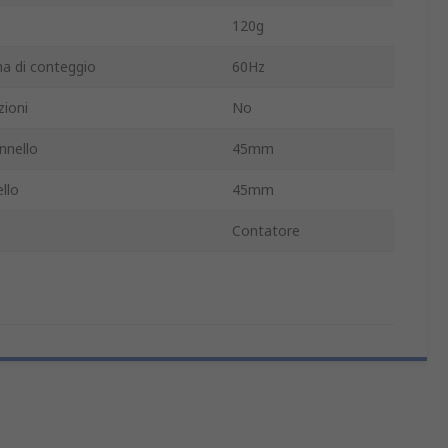
120g
a di conteggio
60Hz
ioni
No
nnello
45mm
llo
45mm
Contatore