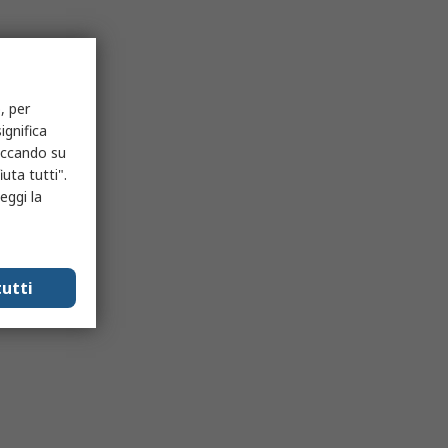
, per
ignifica
liccando su
uta tutti".
eggi la
utti