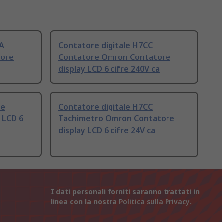
-A
Contatore digitale H7CC
tore
Contatore Omron Contatore
display LCD 6 cifre 240V ca
le
Contatore digitale H7CC
 LCD 6
Tachimetro Omron Contatore
display LCD 6 cifre 24V ca
I dati personali forniti saranno trattati in
linea con la nostra
Politica sulla Privacy
.