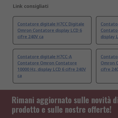
Link consigliati
Contatore digitale H7CC Digitale
Contato
Omron Contatore display LCD 6
Contato
cifre 240V ca
display 
Contatore digitale H7CC-A
Contator
Contatore Omron Contatore
Omron C
10000 Hz, display LCD 6 cifre 240V
cifre 24
ca
Rimani aggiornato sulle novità d
prodotto e sulle nostre offerte!