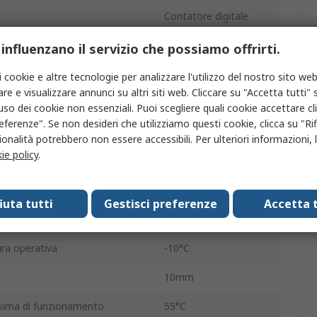
Contatore digitale
LCD
 influenzano il servizio che possiamo offrirti.
Contatore
i cookie e altre tecnologie per analizzare l'utilizzo del nostro sito web
re e visualizzare annunci su altri siti web. Cliccare su "Accetta tutti" s
ne
Vite
'uso dei cookie non essenziali. Puoi scegliere quali cookie accettare c
eferenze". Se non desideri che utilizziamo questi cookie, clicca su "Rifi
Esterno
onalità potrebbero non essere accessibili. Per ulteriori informazioni, l
ie policy
.
6
Montaggio a filo
fiuta tutti
Gestisci preferenze
Accetta t
 di alimentazione
24V ca
ra operativa
-10°C
10mm
ima di funzionamento
55°C