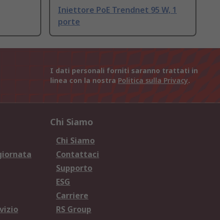
Iniettore PoE Trendnet 95 W, 1
porte
I dati personali forniti saranno trattati in
linea con la nostra
Politica sulla Privacy
.
Chi Siamo
Chi Siamo
giornata
Contattaci
Supporto
ESG
Carriere
vizio
RS Group