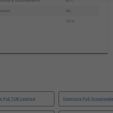
ssima di funzionamento
85°C
azioni
No
7214
e PoE TUK Limited
Iniettore PoE Oceansmile