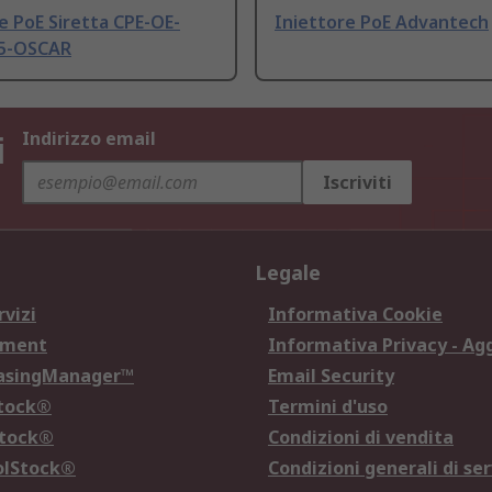
e PoE Siretta CPE-OE-
Iniettore PoE Advantech
5-OSCAR
i
Indirizzo email
Iscriviti
Legale
rvizi
Informativa Cookie
ement
Informativa Privacy - Ag
hasingManager™
Email Security
Stock®
Termini d'uso
Stock®
Condizioni di vendita
olStock®
Condizioni generali di ser