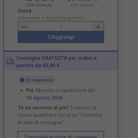
(IVA esclusa)
(IVA inclusa)
Add
Unità
to
Selezionare o digitare la quantità
Basket
Aggiungi
Consegna GRATUITA per ordini a
partire da 60,00 €
In magazzino
Più
10
unità in spedizione dal
10 agosto 2026
Te ne servono di più?
Inserisci la
nuova quantità e clicca su "Controlla
le date di consegna".
Controlla le date di consegna