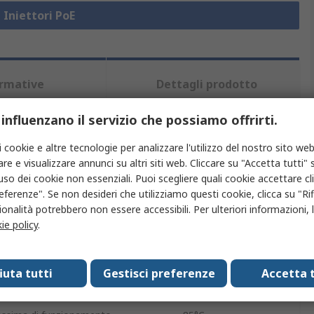
 Iniettori PoE
rmative
Dettagli prodotto
 influenzano il servizio che possiamo offrirti.
iù attributi.
i cookie e altre tecnologie per analizzare l'utilizzo del nostro sito web
re e visualizzare annunci su altri siti web. Cliccare su "Accetta tutti" s
Valore
'uso dei cookie non essenziali. Puoi scegliere quali cookie accettare c
eferenze". Se non desideri che utilizziamo questi cookie, clicca su "Rifi
GUDE
onalità potrebbero non essere accessibili. Per ulteriori informazioni, l
ie policy
.
Iniettore PoE
Guida DIN
fiuta tutti
Gestisci preferenze
Accetta t
ura operativa
-20°C