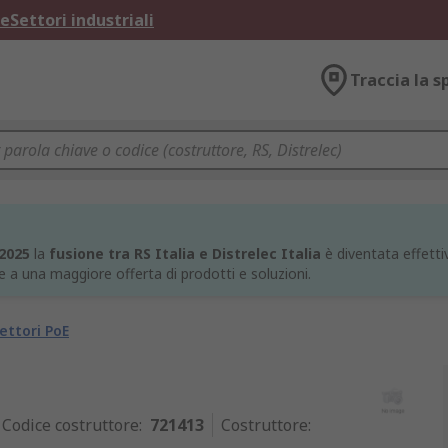
ne
Settori industriali
Traccia la s
 2025
la
fusione tra RS Italia e Distrelec Italia
è diventata effettiv
e a una maggiore offerta di prodotti e soluzioni.
iettori PoE
Codice costruttore
:
721413
Costruttore
: