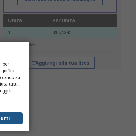
Unità
Per unità
1 +
484,45 €
*prezzo indicativo
Aggiungi alla tua lista
, per
ignifica
liccando su
uta tutti".
eggi la
utti