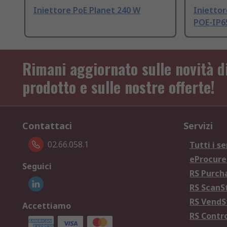
Iniettore PoE Planet 240 W
Iniettor
POE-IP6
Rimani aggiornato sulle novità d
prodotto e sulle nostre offerte!
Contattaci
Servizi
02.66.058.1
Tutti i se
eProcur
Seguici
RS Purc
RS Scan
RS Vend
Accettiamo
RS Contr