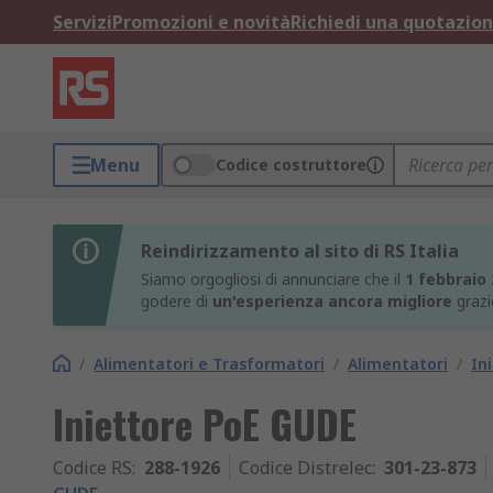
Servizi
Promozioni e novità
Richiedi una quotazio
Menu
Codice costruttore
Reindirizzamento al sito di RS Italia
Siamo orgogliosi di annunciare che il
1 febbraio
godere di
un'esperienza ancora migliore
grazi
/
Alimentatori e Trasformatori
/
Alimentatori
/
In
Iniettore PoE GUDE
Codice RS
:
288-1926
Codice Distrelec
:
301-23-873