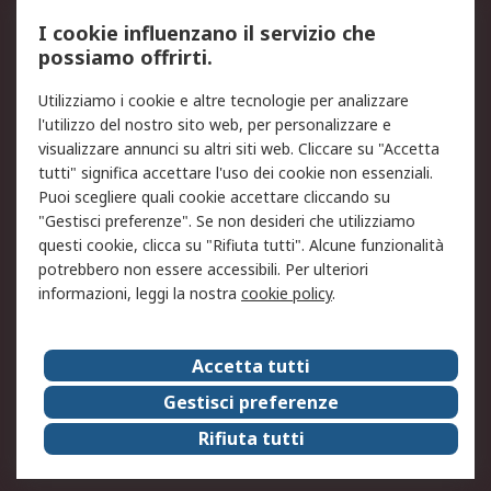
Servizio di taratura
MePA
I cookie influenzano il servizio che
possiamo offrirti.
Legale
Utilizziamo i cookie e altre tecnologie per analizzare
Informativa Cookie
Informativa Privacy -
l'utilizzo del nostro sito web, per personalizzare e
Aggiornata
visualizzare annunci su altri siti web. Cliccare su "Accetta
Email Security
Termini d'uso
tutti" significa accettare l'uso dei cookie non essenziali.
Condizioni di vendita
Condizioni generali di
Puoi scegliere quali cookie accettare cliccando su
servizio
"Gestisci preferenze". Se non desideri che utilizziamo
questi cookie, clicca su "Rifiuta tutti". Alcune funzionalità
Etica e responsabilità
potrebbero non essere accessibili. Per ulteriori
informazioni, leggi la nostra
cookie policy
.
Chi Siamo
Chi Siamo
Contattaci
Accetta tutti
Supporto
ESG
Gestisci preferenze
Carriere
RS Group
Rifiuta tutti
Press Centre
Discovery: il Blog di RS