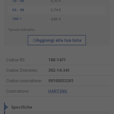
10 - 49
6,30 €
50 - 99
5,74 €
100 +
4,86 €
*prezzo indicativo
Aggiungi alla tua lista
Codice RS
:
188-1471
Codice Distrelec
:
302-14-341
Codice costruttore
:
09100033201
Costruttore
:
HARTING
Specifiche