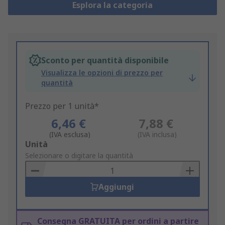
Esplora la categoria
Sconto per quantità disponibile
Visualizza le opzioni di prezzo per
quantità
Prezzo per 1 unità*
6,46 €
7,88 €
(IVA esclusa)
(IVA inclusa)
Add
Unità
to
Selezionare o digitare la quantità
Basket
Aggiungi
Consegna GRATUITA per ordini a partire