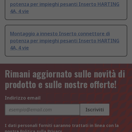
potenza per impieghi pesanti Inserto HARTING
4A, 4 vie
Montaggio a innesto Inserto connettore di
potenza per impieghi pesanti Inserto HARTING
4A, 4 vie
Rimani aggiornato sulle novità di
prodotto e sulle nostre offerte!
Indirizzo email
Iscriviti
I dati personali forniti saranno trattati in linea con la
nostra
Politica sulla Privacy
.