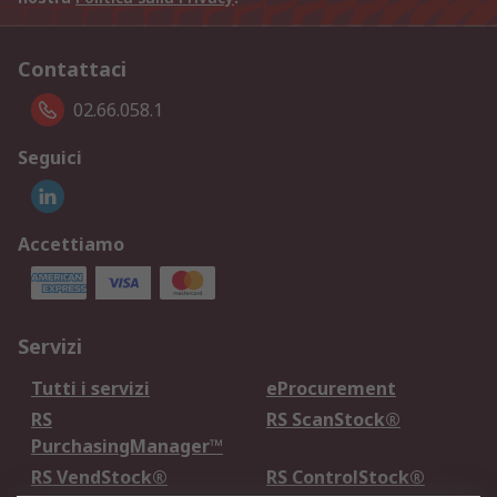
Contattaci
02.66.058.1
Seguici
Accettiamo
Servizi
Tutti i servizi
eProcurement
RS
RS ScanStock®
PurchasingManager™
RS VendStock®
RS ControlStock®