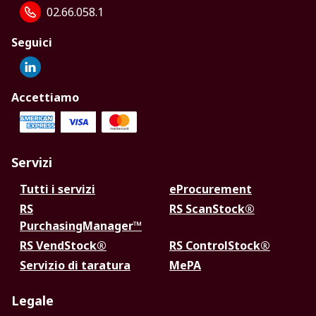
02.66.058.1
Seguici
Accettiamo
Servizi
Tutti i servizi
eProcurement
RS
RS ScanStock®
PurchasingManager™
RS VendStock®
RS ControlStock®
Servizio di taratura
MePA
Legale