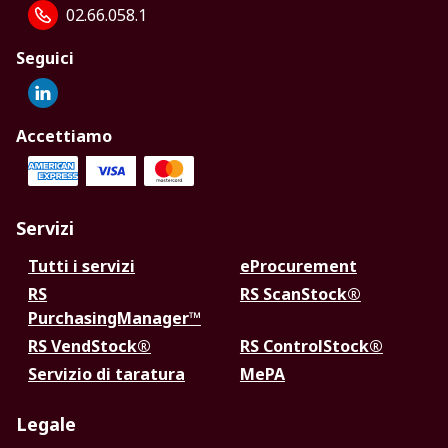
02.66.058.1
Seguici
Accettiamo
Servizi
Tutti i servizi
eProcurement
RS
RS ScanStock®
PurchasingManager™
RS VendStock®
RS ControlStock®
Servizio di taratura
MePA
Legale