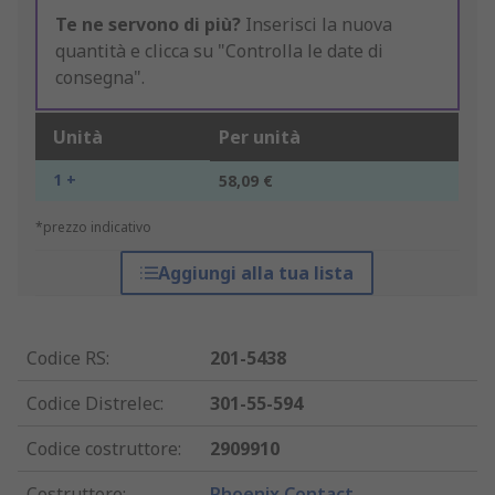
Te ne servono di più?
Inserisci la nuova
quantità e clicca su "Controlla le date di
consegna".
Unità
Per unità
1 +
58,09 €
*prezzo indicativo
Aggiungi alla tua lista
Codice RS
:
201-5438
Codice Distrelec
:
301-55-594
Codice costruttore
:
2909910
Costruttore
:
Phoenix Contact