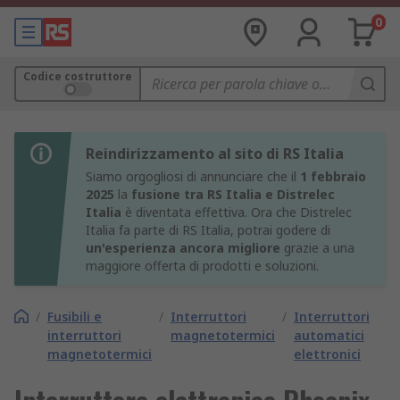
0
Codice costruttore
Reindirizzamento al sito di RS Italia
Siamo orgogliosi di annunciare che il
1 febbraio
2025
la
fusione tra RS Italia e Distrelec
Italia
è diventata effettiva. Ora che Distrelec
Italia fa parte di RS Italia, potrai godere di
un'esperienza ancora migliore
grazie a una
maggiore offerta di prodotti e soluzioni.
/
Fusibili e
/
Interruttori
/
Interruttori
interruttori
magnetotermici
automatici
magnetotermici
elettronici