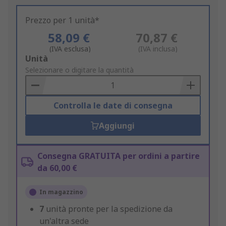
Prezzo per 1 unità*
58,09 €
70,87 €
(IVA esclusa)
(IVA inclusa)
Add
Unità
to
Selezionare o digitare la quantità
Basket
Controlla le date di consegna
Aggiungi
Consegna GRATUITA per ordini a partire
da 60,00 €
In magazzino
7
unità pronte per la spedizione da
un'altra sede