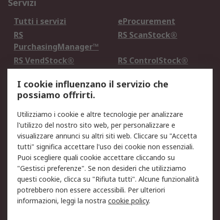
Servizi
Tutti i servizi
eProcurement
RS
RS ScanStock®
PurchasingManager™
RS VendStock®
RS ControlStock®
Servizio di taratura
MePA
I cookie influenzano il servizio che
possiamo offrirti.
Legale
Utilizziamo i cookie e altre tecnologie per analizzare
Informativa Cookie
Informativa Privacy -
l'utilizzo del nostro sito web, per personalizzare e
Aggiornata
visualizzare annunci su altri siti web. Cliccare su "Accetta
Email Security
Termini d'uso
tutti" significa accettare l'uso dei cookie non essenziali.
Condizioni di vendita
Condizioni generali di
Puoi scegliere quali cookie accettare cliccando su
servizio
"Gestisci preferenze". Se non desideri che utilizziamo
questi cookie, clicca su "Rifiuta tutti". Alcune funzionalità
Etica e responsabilità
potrebbero non essere accessibili. Per ulteriori
informazioni, leggi la nostra
cookie policy
.
Chi Siamo