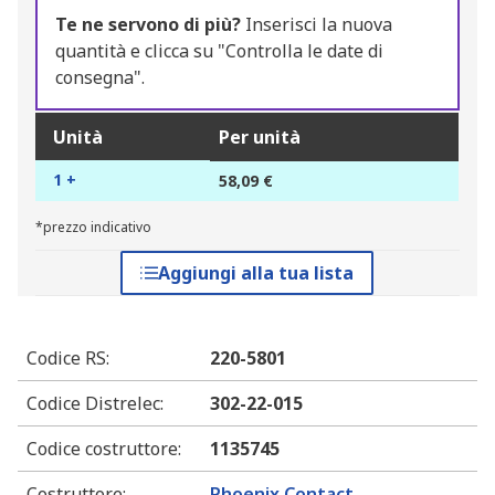
Te ne servono di più?
Inserisci la nuova
quantità e clicca su "Controlla le date di
consegna".
Unità
Per unità
1 +
58,09 €
*prezzo indicativo
Aggiungi alla tua lista
Codice RS
:
220-5801
Codice Distrelec
:
302-22-015
Codice costruttore
:
1135745
Costruttore
:
Phoenix Contact