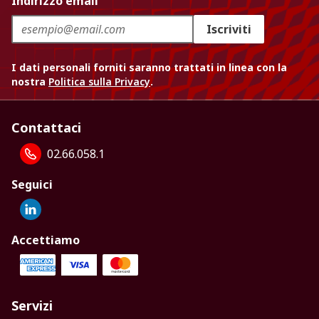
Indirizzo email
Iscriviti
I dati personali forniti saranno trattati in linea con la
nostra
Politica sulla Privacy
.
Contattaci
02.66.058.1
Seguici
Accettiamo
Servizi