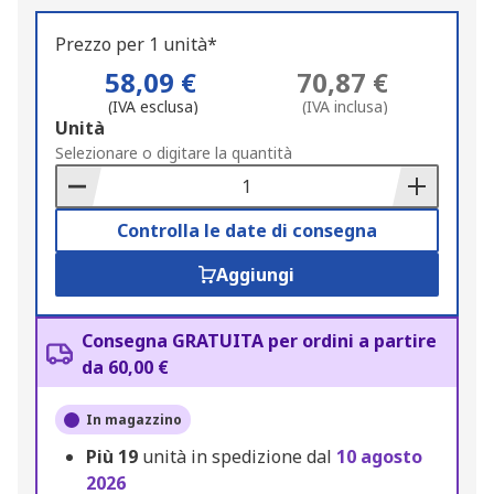
Prezzo per 1 unità*
58,09 €
70,87 €
(IVA esclusa)
(IVA inclusa)
Add
Unità
to
Selezionare o digitare la quantità
Basket
Controlla le date di consegna
Aggiungi
Consegna GRATUITA per ordini a partire
da 60,00 €
In magazzino
Più
19
unità in spedizione dal
10 agosto
2026