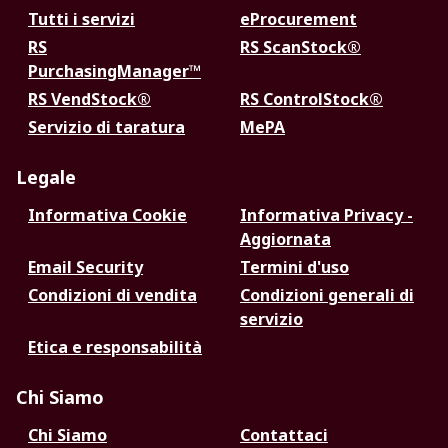
Tutti i servizi
eProcurement
RS
RS ScanStock®
PurchasingManager™
RS VendStock®
RS ControlStock®
Servizio di taratura
MePA
Legale
Informativa Cookie
Informativa Privacy -
Aggiornata
Email Security
Termini d'uso
Condizioni di vendita
Condizioni generali di
servizio
Etica e responsabilità
Chi Siamo
Chi Siamo
Contattaci