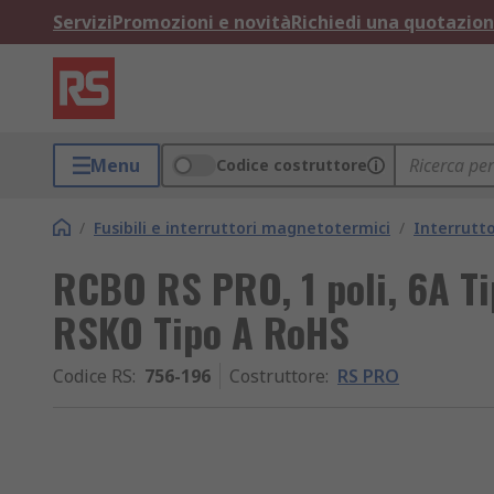
Servizi
Promozioni e novità
Richiedi una quotazio
Menu
Codice costruttore
/
Fusibili e interruttori magnetotermici
/
Interrutt
RCBO RS PRO, 1 poli, 6A Ti
RSKO Tipo A RoHS
Codice RS
:
756-196
Costruttore
:
RS PRO