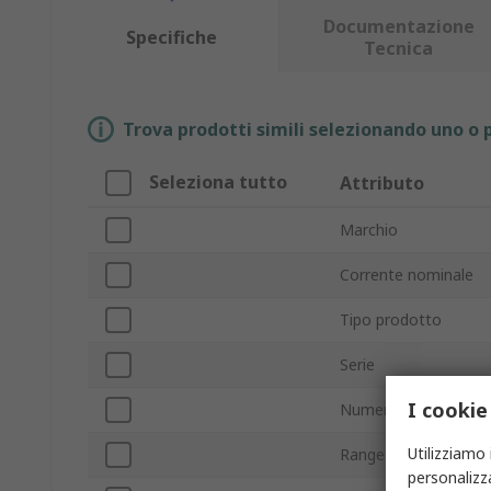
Documentazione
Specifiche
Tecnica
Trova prodotti simili selezionando uno o p
Seleziona tutto
Attributo
Marchio
Corrente nominale
Tipo prodotto
Serie
I cookie
Numero di poli
Utilizziamo 
Range
personalizza