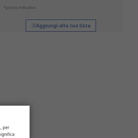
*prezzo indicativo
Aggiungi alla tua lista
, per
ignifica