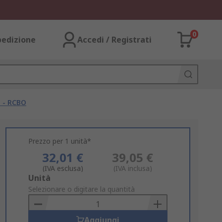
0
pedizione
Accedi / Registrati
i - RCBO
Prezzo per 1 unità*
32,01 €
39,05 €
(IVA esclusa)
(IVA inclusa)
Add
Unità
to
Selezionare o digitare la quantità
Basket
Aggiungi