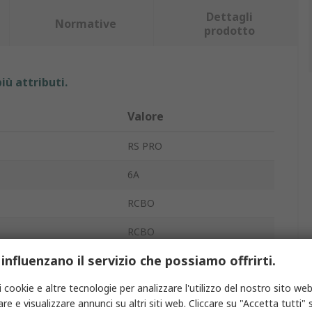
Dettagli
Normative
prodotto
iù attributi.
Valore
RS PRO
6A
RCBO
RCBO
 influenzano il servizio che possiamo offrirti.
1
i cookie e altre tecnologie per analizzare l'utilizzo del nostro sito web
RSKO
re e visualizzare annunci su altri siti web. Cliccare su "Accetta tutti" s