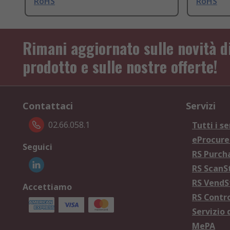
RoHS
RoHS
Rimani aggiornato sulle novità d
prodotto e sulle nostre offerte!
Contattaci
Servizi
02.66.058.1
Tutti i se
eProcur
Seguici
RS Purc
RS Scan
RS Vend
Accettiamo
RS Contr
Servizio 
MePA