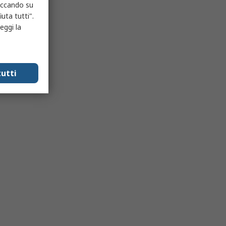
liccando su
uta tutti".
eggi la
utti