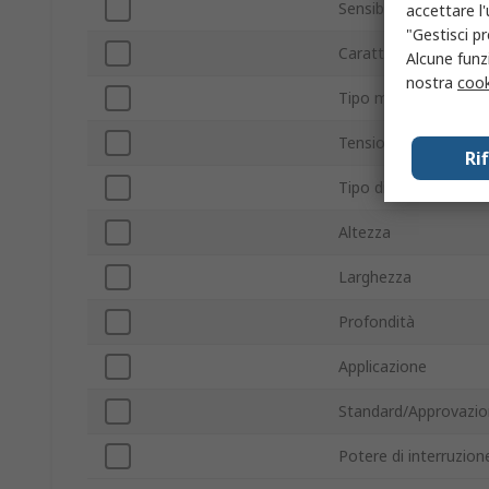
Sensibilità di interve
accettare l
"Gestisci pr
Caratteristica di int
Alcune funzi
nostra
cook
Tipo montaggio
Tensione nominale C
Ri
Tipo di protezione da
Altezza
Larghezza
Profondità
Applicazione
Standard/Approvazio
Potere di interruzion