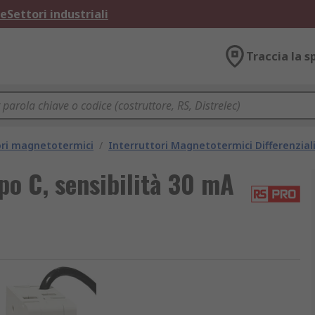
ne
Settori industriali
Traccia la s
ori magnetotermici
/
Interruttori Magnetotermici Differenzial
po C, sensibilità 30 mA