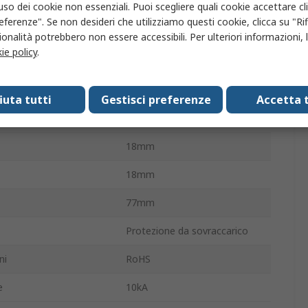
nto
30mA
'uso dei cookie non essenziali. Puoi scegliere quali cookie accettare c
eferenze". Se non desideri che utilizziamo questi cookie, clicca su "Rifi
ervento
Tipo C
onalità potrebbero non essere accessibili. Per ulteriori informazioni, l
ie policy
.
Guida DIN
A
230V
fiuta tutti
Gestisci preferenze
Accetta t
 perdite verso terra
Tipo A
18mm
18mm
77mm
Protezione da sovraccarico
ni
RoHS
e
10kA