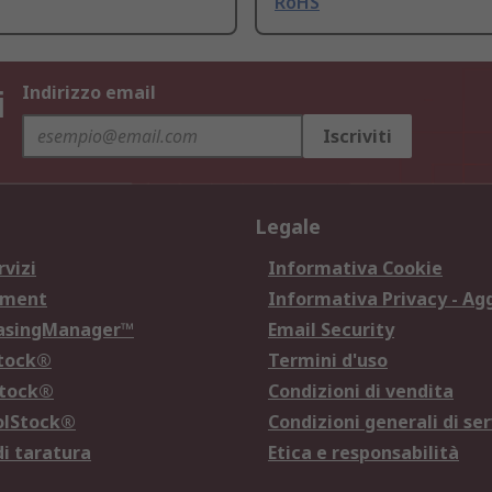
RoHS
i
Indirizzo email
Iscriviti
Legale
rvizi
Informativa Cookie
ement
Informativa Privacy - Ag
hasingManager™
Email Security
Stock®
Termini d'uso
Stock®
Condizioni di vendita
olStock®
Condizioni generali di ser
di taratura
Etica e responsabilità