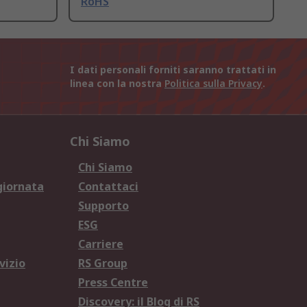
RoHS
I dati personali forniti saranno trattati in
linea con la nostra
Politica sulla Privacy
.
Chi Siamo
Chi Siamo
giornata
Contattaci
Supporto
ESG
Carriere
vizio
RS Group
Press Centre
Discovery: il Blog di RS