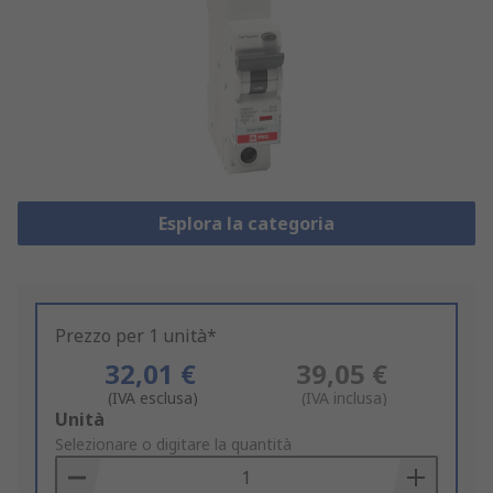
Esplora la categoria
Prezzo per 1 unità*
32,01 €
39,05 €
(IVA esclusa)
(IVA inclusa)
Add
Unità
to
Selezionare o digitare la quantità
Basket