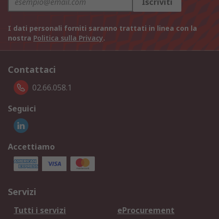
Iscriviti
I dati personali forniti saranno trattati in linea con la
nostra
Politica sulla Privacy
.
Contattaci
02.66.058.1
Seguici
Accettiamo
Servizi
Tutti i servizi
eProcurement