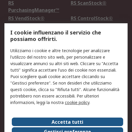
RS
RS ScanStock®
PurchasingManager™
RS VendStock®
RS ControlStock®
Servizio di taratura
MePA
I cookie influenzano il servizio che
possiamo offrirti.
Legale
Utilizziamo i cookie e altre tecnologie per analizzare
Informativa Cookie
Informativa Privacy -
l'utilizzo del nostro sito web, per personalizzare e
Aggiornata
visualizzare annunci su altri siti web. Cliccare su "Accetta
Email Security
Termini d'uso
tutti" significa accettare l'uso dei cookie non essenziali.
Condizioni di vendita
Condizioni generali di
Puoi scegliere quali cookie accettare cliccando su
servizio
"Gestisci preferenze". Se non desideri che utilizziamo
questi cookie, clicca su "Rifiuta tutti". Alcune funzionalità
Etica e responsabilità
potrebbero non essere accessibili. Per ulteriori
informazioni, leggi la nostra
cookie policy
.
Chi Siamo
Chi Siamo
Contattaci
Accetta tutti
Supporto
ESG
Gestisci preferenze