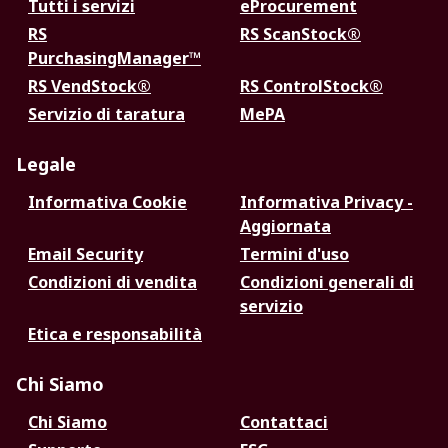
Tutti i servizi
eProcurement
RS
RS ScanStock®
PurchasingManager™
RS VendStock®
RS ControlStock®
Servizio di taratura
MePA
Legale
Informativa Cookie
Informativa Privacy -
Aggiornata
Email Security
Termini d'uso
Condizioni di vendita
Condizioni generali di
servizio
Etica e responsabilità
Chi Siamo
Chi Siamo
Contattaci