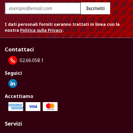
Iscriviti
I dati personali forniti saranno trattati in linea con la
nostra
Politica sulla Privacy
.
Contattaci
02.66.058.1
Seguici
Accettiamo
Servizi