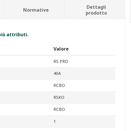
Dettagli
Normative
prodotto
iù attributi.
Valore
RS PRO
40A
RCBO
RSKO
RCBO
1