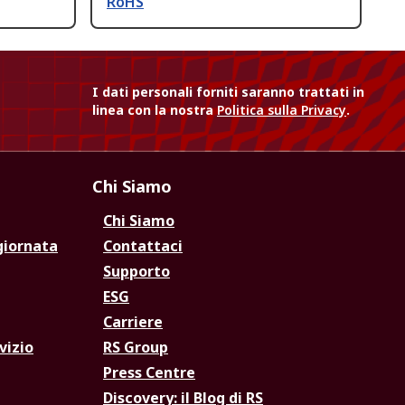
RoHS
I dati personali forniti saranno trattati in
linea con la nostra
Politica sulla Privacy
.
Chi Siamo
Chi Siamo
giornata
Contattaci
Supporto
ESG
Carriere
vizio
RS Group
Press Centre
Discovery: il Blog di RS