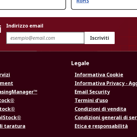
RoHS
i
Indirizzo email
Iscriviti
Legale
rvizi
Informativa Cookie
ement
Informativa Privacy - Ag
hasingManager™
Email Security
Stock®
Termini d'uso
Stock®
Condizioni di vendita
olStock®
Condizioni generali di ser
di taratura
Etica e responsabilità