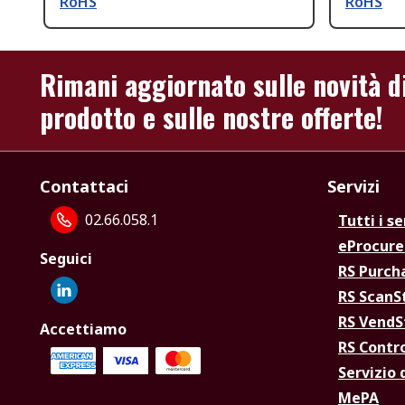
RoHS
RoHS
Rimani aggiornato sulle novità d
prodotto e sulle nostre offerte!
Contattaci
Servizi
02.66.058.1
Tutti i se
eProcur
Seguici
RS Purc
RS Scan
RS Vend
Accettiamo
RS Contr
Servizio 
MePA