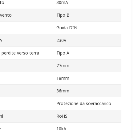
nto
30mA
ervento
Tipo B
Guida DIN
A
230V
 perdite verso terra
Tipo A
77mm
18mm
36mm
Protezione da sovraccarico
ni
RoHS
e
10kA