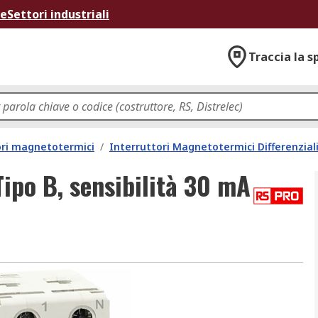
ne
Settori industriali
Traccia la s
ori magnetotermici
/
Interruttori Magnetotermici Differenzial
ipo B, sensibilità 30 mA