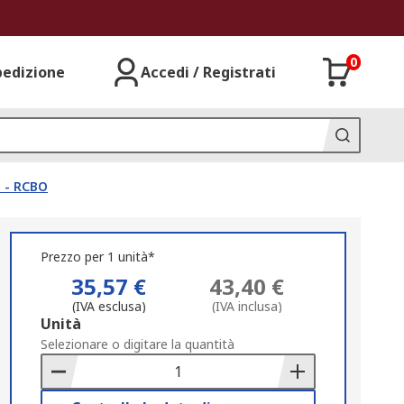
0
pedizione
Accedi / Registrati
i - RCBO
Prezzo per 1 unità*
35,57 €
43,40 €
(IVA esclusa)
(IVA inclusa)
Add
Unità
to
Selezionare o digitare la quantità
Basket