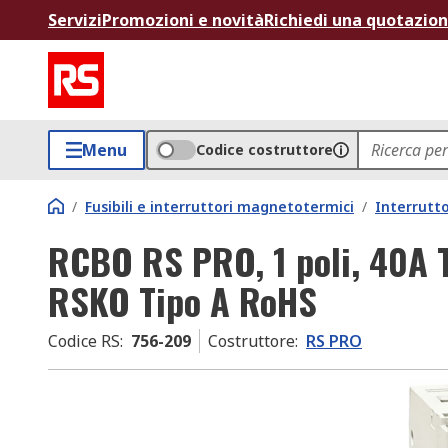
Servizi
Promozioni e novità
Richiedi una quotazio
Menu
Codice costruttore
/
Fusibili e interruttori magnetotermici
/
Interrutt
RCBO RS PRO, 1 poli, 40A T
RSKO Tipo A RoHS
Codice RS
:
756-209
Costruttore
:
RS PRO