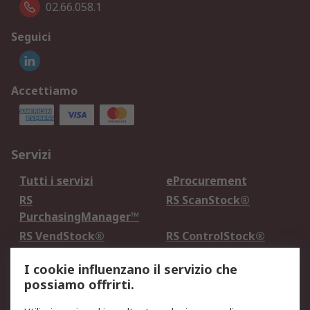
02.66.058.1
Seguici
Accettiamo
Servizi
Tutti i servizi
eProcurement
RS
RS ScanStock®
PurchasingManager™
RS VendStock®
RS ControlStock®
Servizio di taratura
MePA
I cookie influenzano il servizio che
possiamo offrirti.
Legale