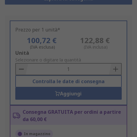
Prezzo per 1 unità*
100,72 €
122,88 €
(IVA esclusa)
(IVA inclusa)
Add
Unità
to
Selezionare o digitare la quantità
Basket
Controlla le date di consegna
Aggiungi
Consegna GRATUITA per ordini a partire
da 60,00 €
In magazzino