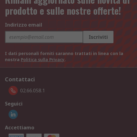
prodotto e sulle nostre offerte!
Indirizzo email
Iscriviti
I dati personali forniti saranno trattati in linea con la
nostra
Politica sulla Privacy
.
Contattaci
02.66.058.1
Seguici
Accettiamo