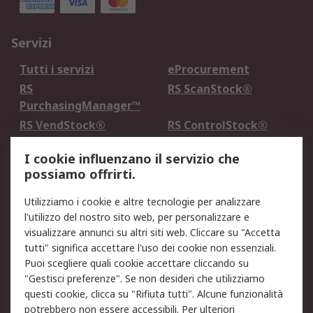
Servizi
Tutti i servizi
eProcurement
RS
RS ScanStock®
PurchasingManager™
RS VendStock®
RS ControlStock®
Servizio di taratura
MePA
I cookie influenzano il servizio che
possiamo offrirti.
Legale
Utilizziamo i cookie e altre tecnologie per analizzare
Informativa Cookie
Informativa Privacy -
l'utilizzo del nostro sito web, per personalizzare e
Aggiornata
visualizzare annunci su altri siti web. Cliccare su "Accetta
Email Security
Termini d'uso
tutti" significa accettare l'uso dei cookie non essenziali.
Condizioni di vendita
Condizioni generali di
Puoi scegliere quali cookie accettare cliccando su
servizio
"Gestisci preferenze". Se non desideri che utilizziamo
questi cookie, clicca su "Rifiuta tutti". Alcune funzionalità
Etica e responsabilità
potrebbero non essere accessibili. Per ulteriori