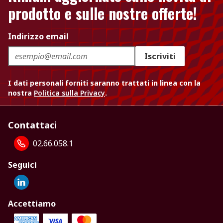
prodotto e sulle nostre offerte!
Indirizzo email
Iscriviti
I dati personali forniti saranno trattati in linea con la
nostra
Politica sulla Privacy
.
Contattaci
02.66.058.1
Seguici
Accettiamo