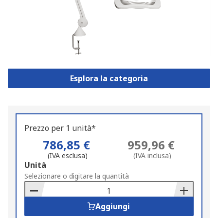
Esplora la categoria
Prezzo per 1 unità*
786,85 €
959,96 €
(IVA esclusa)
(IVA inclusa)
Add
Unità
to
Selezionare o digitare la quantità
Basket
Aggiungi