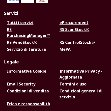
Servizi
Tutti i servizi
eProcurement
RS
RS ScanStock®
PurchasingManager™
RS VendStock®
RS ControlStock®
Servizio di taratura
MePA
Legale
Informativa Cookie
Informativa Privacy -
Aggiornata
Email Security
Termini d'uso
Condizioni di vendita
Condizioni generali di
servizio
Etica e responsabilità