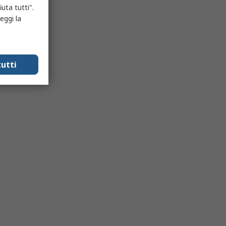
uta tutti".
eggi la
utti