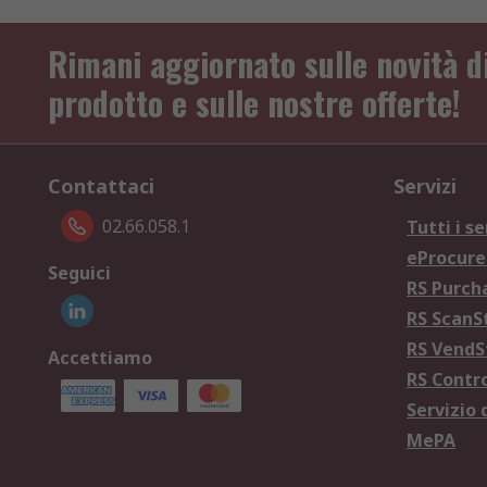
Rimani aggiornato sulle novità d
prodotto e sulle nostre offerte!
Contattaci
Servizi
02.66.058.1
Tutti i se
eProcur
Seguici
RS Purc
RS Scan
RS Vend
Accettiamo
RS Contr
Servizio 
MePA