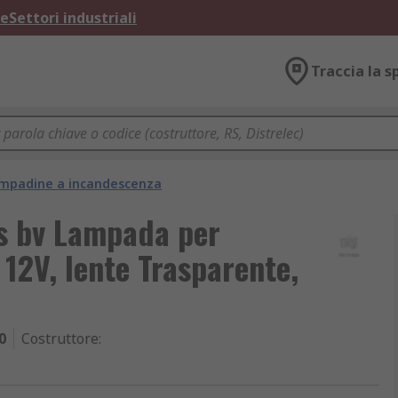
ne
Settori industriali
Traccia la s
mpadine a incandescenza
cs bv Lampada per
12V, lente Trasparente,
0
Costruttore
: