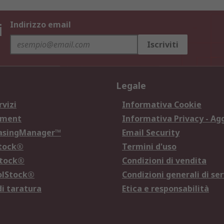
i
Indirizzo email
Iscriviti
Legale
rvizi
Informativa Cookie
ement
Informativa Privacy - Ag
hasingManager™
Email Security
Stock®
Termini d'uso
Stock®
Condizioni di vendita
olStock®
Condizioni generali di ser
di taratura
Etica e responsabilità