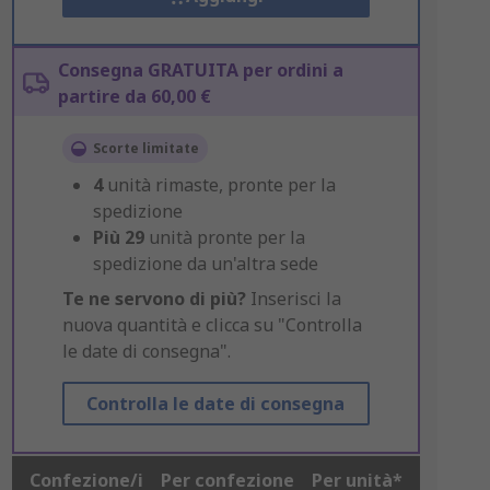
Consegna GRATUITA per ordini a
partire da 60,00 €
Scorte limitate
4
unità rimaste, pronte per la
spedizione
Più
29
unità pronte per la
spedizione da un'altra sede
Te ne servono di più?
Inserisci la
nuova quantità e clicca su "Controlla
le date di consegna".
Controlla le date di consegna
Confezione/i
Per confezione
Per unità*