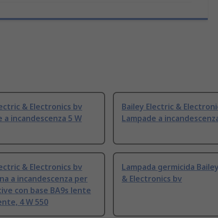
lectric & Electronics bv
Bailey Electric & Electron
 a incandescenza 5 W
Lampade a incandescenz
lectric & Electronics bv
Lampada germicida Bailey 
na a incandescenza per
& Electronics bv
ive con base BA9s lente
nte, 4 W 550