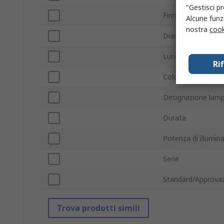
"Gestisci pr
Finitura lampada
Alcune funzi
nostra
cook
Diametro
Lunghezza
Ri
Colore lente
Designazione lam
Durata
Potenza di illumin
Serie
Standard/Approvaz
Trova prodotti simili