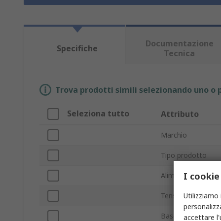
Documentazione
Specifiche
Tecnica
Trova prodotti simili selezionando uno o p
Seleziona tutto
Attributo
Marchio
Tipo prodotto
I cookie
Alimentazione
Utilizziamo 
Tensione
personalizza
Base/Supporto del
accettare l