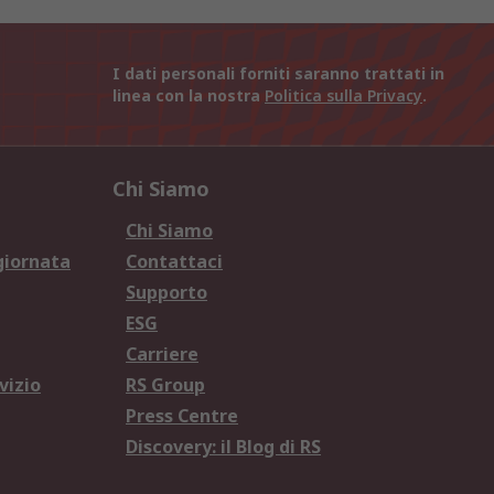
I dati personali forniti saranno trattati in
linea con la nostra
Politica sulla Privacy
.
Chi Siamo
Chi Siamo
giornata
Contattaci
Supporto
ESG
Carriere
vizio
RS Group
Press Centre
Discovery: il Blog di RS