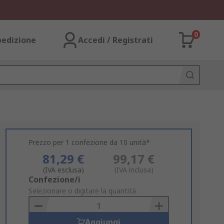
0
pedizione
Accedi / Registrati
Prezzo per 1 confezione da 10 unità*
81,29 €
99,17 €
(IVA esclusa)
(IVA inclusa)
Add
Confezione/i
to
Selezionare o digitare la quantità
Basket
Aggiungi