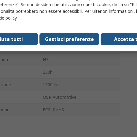
eferenze". Se non desideri che utilizziamo questi cookie, clicca su "Rifi
Trasparente
onalità potrebbero non essere accessibili. Per ulteriori informazioni, l
ie policy
.
12mm
59mm
fiuta tutti
Gestisci preferenze
Accetta t
Trasparente
pada
H7
330h
azione
1500 lm
OSR Automotive
ioni
ECE, RoHS