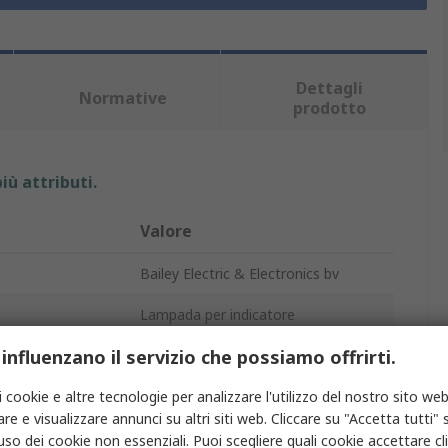
Dettagli
Normative
prodotto
iù attributi.
Valore
Bailey Electric & Electronics bv
Lampada per indicatore
 influenzano il servizio che possiamo offrirti.
55W
i cookie e altre tecnologie per analizzare l'utilizzo del nostro sito web
12V
re e visualizzare annunci su altri siti web. Cliccare su "Accetta tutti" s
la lampada
PX26d
'uso dei cookie non essenziali. Puoi scegliere quali cookie accettare c