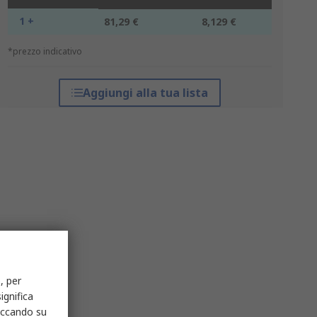
1 +
81,29 €
8,129 €
*prezzo indicativo
Aggiungi alla tua lista
, per
ignifica
liccando su