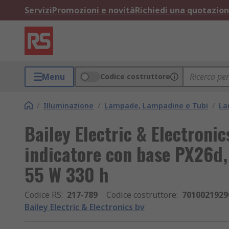
Servizi
Promozioni e novità
Richiedi una quotazio
Menu
Codice costruttore
/
Illuminazione
/
Lampade, Lampadine e Tubi
/
La
Bailey Electric & Electroni
indicatore con base PX26d, 
55 W 330 h
Codice RS
:
217-789
Codice costruttore
:
7010021929
Bailey Electric & Electronics bv